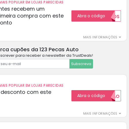
AIS POPULAR EM LOJAS PARECIDAS
ientes recebem um
rimeira compra com este
Abra o código
NOVOS
conto
MAIS INFORMAÇÕES
rca cupões da 123 Pecas Auto
screver para receber a newsletter da TrustDeals!
Subscreva
AIS POPULAR EM LOJAS PARECIDAS
 desconto com este
Abra o código
20CUPAO
MAIS INFORMAÇÕES