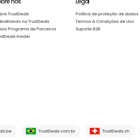
obre nós
Legal
bre TrustDeals
Política de proteção de dados
abalhando na TrustDeals
Termos & Condições de Uso
sso Programa de Parceiros
Suporte B2B
ustDeals Insider
als.be
TrustDeals.com.br
TrustDeals.ch