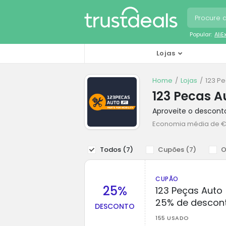
Popular:
Ali
Lojas
Home
Lojas
123 P
123 Pecas A
Aproveite o descont
Economia média de 
Todos (
7
)
Cupões (
7
)
O
CUPÃO
25%
123 Peças Auto 
25% de descon
DESCONTO
155 USADO