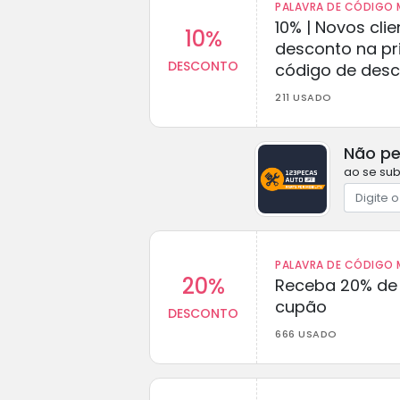
PALAVRA DE CÓDIGO M
10% | Novos cl
10%
desconto na p
DESCONTO
código de des
211 USADO
Não pe
ao se sub
PALAVRA DE CÓDIGO M
20%
Receba 20% de
cupão
DESCONTO
666 USADO