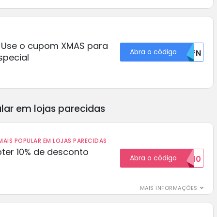
: Use o cupom XMAS para
Abra o código
U0FN
pecial
lar em lojas parecidas
AIS POPULAR EM LOJAS PARECIDAS
ter 10% de desconto
Abra o código
BOM10
MAIS INFORMAÇÕES