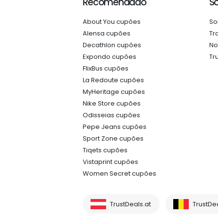
Recomendado
S
About You cupões
So
Alensa cupões
Tr
Decathlon cupões
No
Expondo cupões
Tr
FlixBus cupões
La Redoute cupões
MyHeritage cupões
Nike Store cupões
Odisseias cupões
Pepe Jeans cupões
Sport Zone cupões
Tiqets cupões
Vistaprint cupões
Women Secret cupões
TrustDeals.at
TrustDe