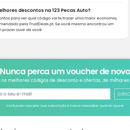
lhores descontos na 123 Pecas Auto?
ntos para ver qual código vai te trazer uma maior economia,
omendado pela TrustDeals.pt. Se você mesmo encontrou um
m prazer ouvir de você.
Nunca perca um voucher de nov
os melhores códigos de desconto e ofertas, de milhares 
SUBS
Você pode cancelar sua subscrição à nossa newsletter quando quiser