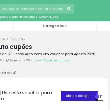
Express cupão
Notino cupão
Worten cupão
Categorias
ecas Auto cupão
uto cupões
o da 123 Pecas Auto com um voucher para Agosto 2026
€8
hoje às 17:30
www.123pecas-auto.pt
fertas (
0
)
| Use este voucher para
Abra o código
NTJT
to