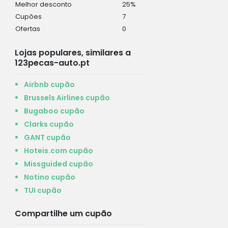
Melhor desconto
25%
Cupões
7
Ofertas
0
Lojas populares, similares a
123pecas-auto.pt
Airbnb cupão
Brussels Airlines cupão
Bugaboo cupão
Clarks cupão
GANT cupão
Hoteis.com cupão
Missguided cupão
Notino cupão
TUI cupão
Compartilhe um cupão