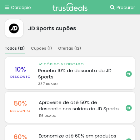
Cardápio
Procurar
JD Sports cupões
Todos (
13
)
Cupões (
1
)
Ofertas (
12
)
CÓDIGO VERIFICADO
10%
Receba 10% de desconto da JD
Sports
DESCONTO
337 USADO
50%
Aproveite de até 50% de
desconto nos saldos da JD Sports
DESCONTO
116 USADO
60%
Economize até 60% em produtos