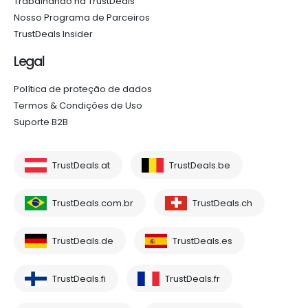
Trabalhando na TrustDeals
Nosso Programa de Parceiros
TrustDeals Insider
Legal
Política de proteção de dados
Termos & Condições de Uso
Suporte B2B
TrustDeals.at
TrustDeals.be
TrustDeals.com.br
TrustDeals.ch
TrustDeals.de
TrustDeals.es
TrustDeals.fi
TrustDeals.fr