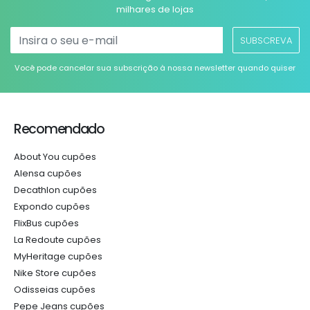
milhares de lojas
SUBSCREVA
Você pode cancelar sua subscrição à nossa newsletter quando quiser
Recomendado
About You cupões
Alensa cupões
Decathlon cupões
Expondo cupões
FlixBus cupões
La Redoute cupões
MyHeritage cupões
Nike Store cupões
Odisseias cupões
Pepe Jeans cupões