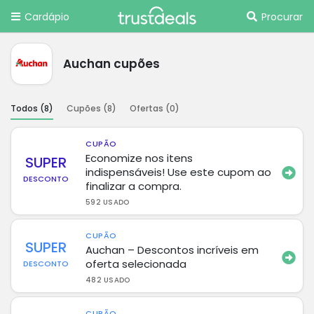
Cardápio
Procurar
Auchan cupões
Todos (
8
)
Cupões (
8
)
Ofertas (
0
)
CUPÃO
Economize nos itens
SUPER
indispensáveis! Use este cupom ao
DESCONTO
finalizar a compra.
592 USADO
CUPÃO
SUPER
Auchan – Descontos incríveis em
oferta selecionada
DESCONTO
482 USADO
CUPÃO