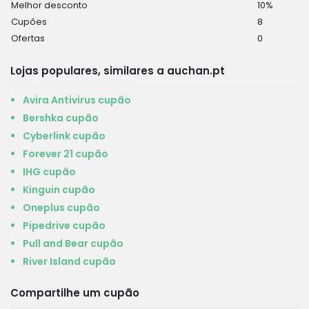
Melhor desconto
10%
Cupões
8
Ofertas
0
Lojas populares, similares a auchan.pt
Avira Antivirus cupão
Bershka cupão
Cyberlink cupão
Forever 21 cupão
IHG cupão
Kinguin cupão
Oneplus cupão
Pipedrive cupão
Pull and Bear cupão
River Island cupão
Compartilhe um cupão