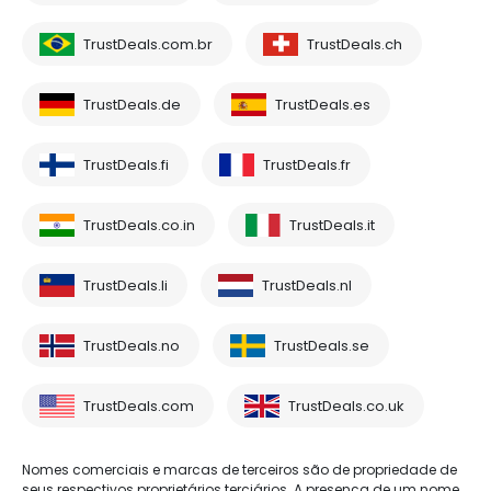
TrustDeals.com.br
TrustDeals.ch
TrustDeals.de
TrustDeals.es
TrustDeals.fi
TrustDeals.fr
TrustDeals.co.in
TrustDeals.it
TrustDeals.li
TrustDeals.nl
TrustDeals.no
TrustDeals.se
TrustDeals.com
TrustDeals.co.uk
Nomes comerciais e marcas de terceiros são de propriedade de
seus respectivos proprietários terciários. A presença de um nome