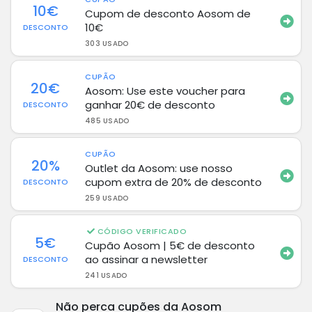
10€
Cupom de desconto Aosom de
10€
DESCONTO
303 USADO
CUPÃO
20€
Aosom: Use este voucher para
ganhar 20€ de desconto
DESCONTO
485 USADO
CUPÃO
20%
Outlet da Aosom: use nosso
cupom extra de 20% de desconto
DESCONTO
259 USADO
CÓDIGO VERIFICADO
5€
Cupão Aosom | 5€ de desconto
ao assinar a newsletter
DESCONTO
241 USADO
Não perca cupões da Aosom