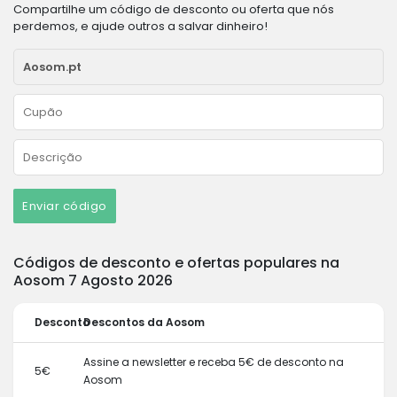
Compartilhe um código de desconto ou oferta que nós
perdemos, e ajude outros a salvar dinheiro!
Enviar código
Códigos de desconto e ofertas populares na
Aosom 7 Agosto 2026
Desconto
Descontos da Aosom
Assine a newsletter e receba 5€ de desconto na
5€
Aosom