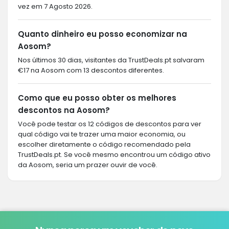
vez em 7 Agosto 2026.
Quanto dinheiro eu posso economizar na
Aosom?
Nos últimos 30 dias, visitantes da TrustDeals.pt salvaram
€17 na Aosom com 13 descontos diferentes.
Como que eu posso obter os melhores
descontos na Aosom?
Você pode testar os 12 códigos de descontos para ver
qual código vai te trazer uma maior economia, ou
escolher diretamente o código recomendado pela
TrustDeals.pt. Se você mesmo encontrou um código ativo
da Aosom, seria um prazer ouvir de você.