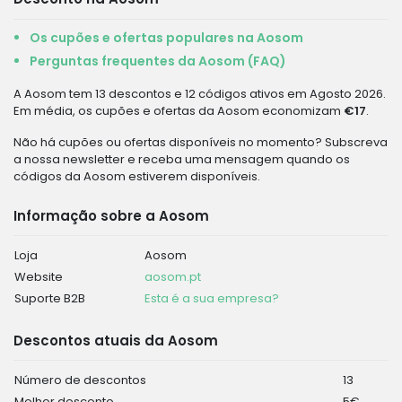
Os cupões e ofertas populares na Aosom
Perguntas frequentes da Aosom (FAQ)
A Aosom tem 13 descontos e 12 códigos ativos em Agosto 2026.
Em média, os cupões e ofertas da Aosom economizam
€17
.
Não há cupões ou ofertas disponíveis no momento? Subscreva
a nossa newsletter e receba uma mensagem quando os
códigos da Aosom estiverem disponíveis.
Informação sobre a Aosom
Loja
Aosom
Website
aosom.pt
Suporte B2B
Esta é a sua empresa?
Descontos atuais da Aosom
Número de descontos
13
Melhor desconto
5€