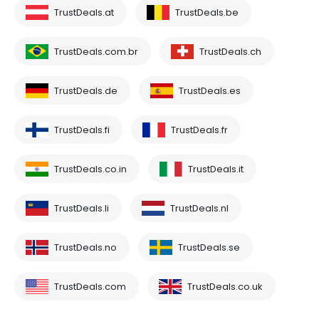
TrustDeals.at
TrustDeals.be
TrustDeals.com.br
TrustDeals.ch
TrustDeals.de
TrustDeals.es
TrustDeals.fi
TrustDeals.fr
TrustDeals.co.in
TrustDeals.it
TrustDeals.li
TrustDeals.nl
TrustDeals.no
TrustDeals.se
TrustDeals.com
TrustDeals.co.uk