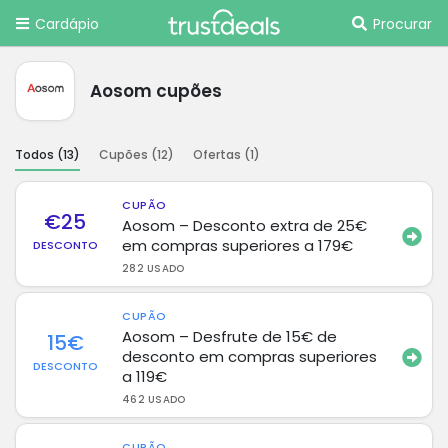
Cardápio
Procurar
Aosom cupões
Todos (
13
)
Cupões (
12
)
Ofertas (
1
)
CUPÃO
€25
Aosom – Desconto extra de 25€
em compras superiores a 179€
DESCONTO
282 USADO
CUPÃO
Aosom – Desfrute de 15€ de
15€
desconto em compras superiores
DESCONTO
a 119€
462 USADO
CUPÃO