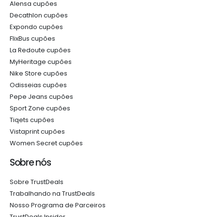
Alensa cupões
Decathlon cupões
Expondo cupões
FlixBus cupões
La Redoute cupões
MyHeritage cupões
Nike Store cupões
Odisseias cupões
Pepe Jeans cupões
Sport Zone cupões
Tiqets cupões
Vistaprint cupões
Women Secret cupões
Sobre nós
Sobre TrustDeals
Trabalhando na TrustDeals
Nosso Programa de Parceiros
TrustDeals Insider