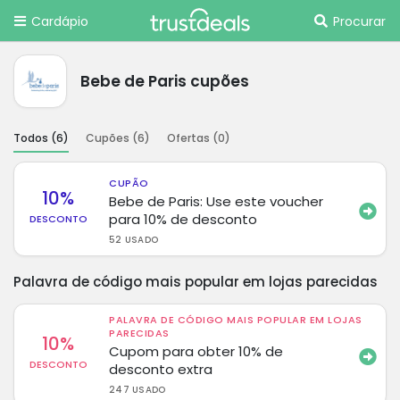
Cardápio
Procurar
Bebe de Paris cupões
Todos (
6
)
Cupões (
6
)
Ofertas (
0
)
CUPÃO
10%
Bebe de Paris: Use este voucher
para 10% de desconto
DESCONTO
52 USADO
Palavra de código mais popular em lojas parecidas
PALAVRA DE CÓDIGO MAIS POPULAR EM LOJAS
PARECIDAS
10%
Cupom para obter 10% de
DESCONTO
desconto extra
247 USADO