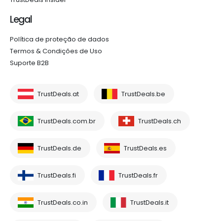
Legal
Política de proteção de dados
Termos & Condições de Uso
Suporte B2B
TrustDeals.at
TrustDeals.be
TrustDeals.com.br
TrustDeals.ch
TrustDeals.de
TrustDeals.es
TrustDeals.fi
TrustDeals.fr
TrustDeals.co.in
TrustDeals.it