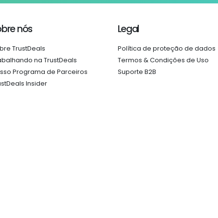
obre nós
Legal
bre TrustDeals
Política de proteção de dados
abalhando na TrustDeals
Termos & Condições de Uso
sso Programa de Parceiros
Suporte B2B
ustDeals Insider