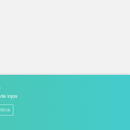
o
de lojas
CREVA