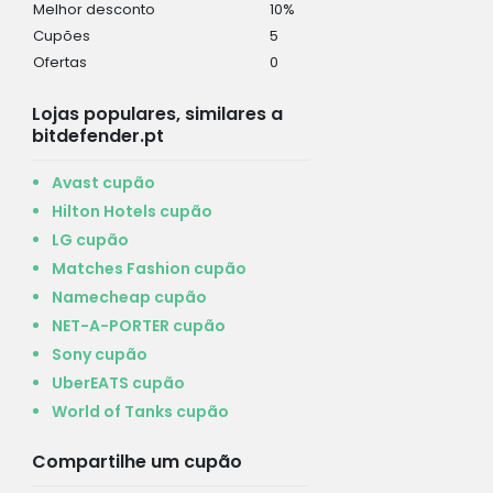
Melhor desconto
10%
Cupões
5
Ofertas
0
Lojas populares, similares a
bitdefender.pt
Avast cupão
Hilton Hotels cupão
LG cupão
Matches Fashion cupão
Namecheap cupão
NET-A-PORTER cupão
Sony cupão
UberEATS cupão
World of Tanks cupão
Compartilhe um cupão