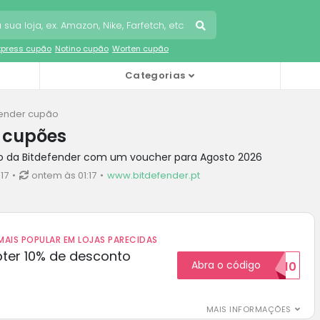
Express cupão
Notino cupão
Worten cupão
Categorias
fender cupão
r cupões
o da Bitdefender com um voucher para Agosto 2026
17
ontem às 01:17
www.bitdefender.pt
AIS POPULAR EM LOJAS PARECIDAS
ter 10% de desconto
Abra o código
BOM10
MAIS INFORMAÇÕES