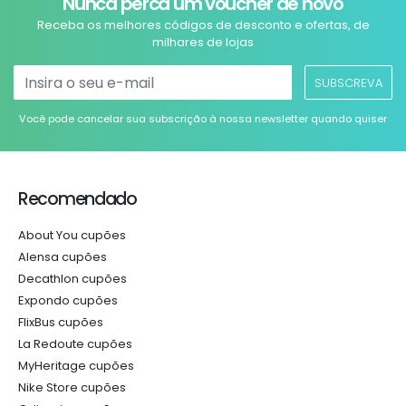
Nunca perca um voucher de novo
Receba os melhores códigos de desconto e ofertas, de
milhares de lojas
SUBSCREVA
Você pode cancelar sua subscrição à nossa newsletter quando quiser
Recomendado
About You cupões
Alensa cupões
Decathlon cupões
Expondo cupões
FlixBus cupões
La Redoute cupões
MyHeritage cupões
Nike Store cupões