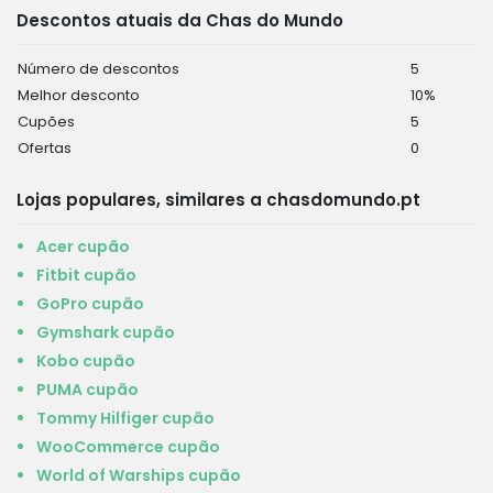
Descontos atuais da Chas do Mundo
Número de descontos
5
Melhor desconto
10%
Cupões
5
Ofertas
0
Lojas populares, similares a chasdomundo.pt
Acer cupão
Fitbit cupão
GoPro cupão
Gymshark cupão
Kobo cupão
PUMA cupão
Tommy Hilfiger cupão
WooCommerce cupão
World of Warships cupão