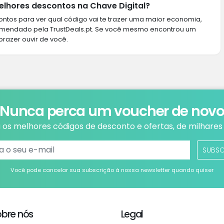
lhores descontos na Chave Digital?
ntos para ver qual código vai te trazer uma maior economia,
omendado pela TrustDeals.pt. Se você mesmo encontrou um
prazer ouvir de você.
Nunca perca um voucher de nov
os melhores códigos de desconto e ofertas, de milhares 
SUBS
Você pode cancelar sua subscrição à nossa newsletter quando quiser
obre nós
Legal