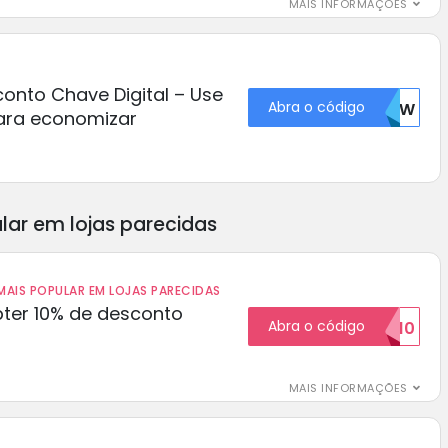
MAIS INFORMAÇÕES
nto Chave Digital – Use
Abra o código
MZIW
ara economizar
lar em lojas parecidas
AIS POPULAR EM LOJAS PARECIDAS
ter 10% de desconto
Abra o código
BOM10
MAIS INFORMAÇÕES