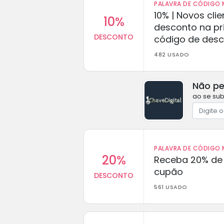
PALAVRA DE CÓDIGO M
10% | Novos cl
10%
desconto na p
DESCONTO
código de des
482 USADO
Não pe
ao se sub
PALAVRA DE CÓDIGO M
20%
Receba 20% de
cupão
DESCONTO
561 USADO