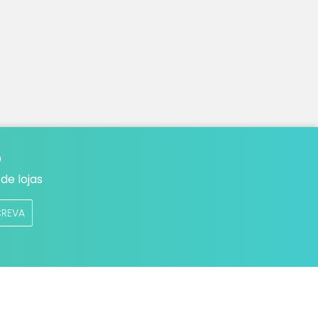
o
de lojas
CREVA