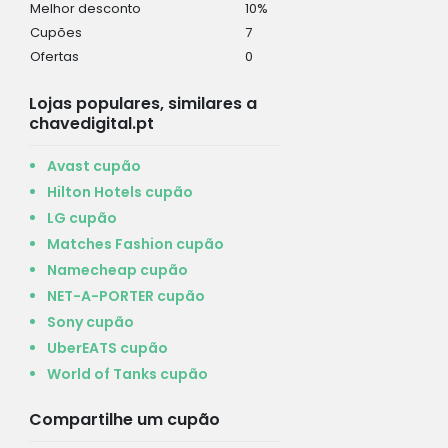
Melhor desconto
10%
Cupões
7
Ofertas
0
Lojas populares, similares a
chavedigital.pt
Avast cupão
Hilton Hotels cupão
LG cupão
Matches Fashion cupão
Namecheap cupão
NET-A-PORTER cupão
Sony cupão
UberEATS cupão
World of Tanks cupão
Compartilhe um cupão