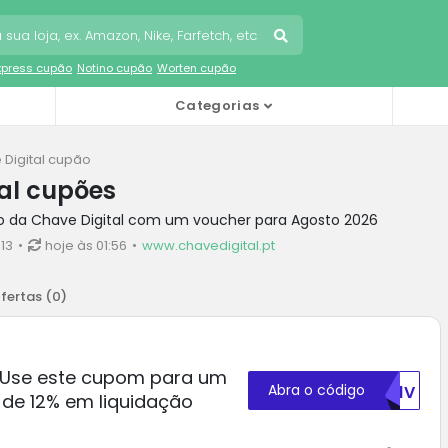
Express cupão
Notino cupão
Worten cupão
Categorias
 Digital cupão
al cupões
o da Chave Digital com um voucher para Agosto 2026
13
hoje às 01:56
www.chavedigital.pt
fertas (
0
)
– Use este cupom para um
Abra o código
TK1V
 de 12% em liquidação