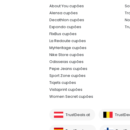
About You cupões
So
Alensa cupões
Tr
Decathlon cupões
No
Expondo cupões
Tr
FlixBus cupões
La Redoute cupões
MyHeritage cupões
Nike Store cupões
Odisseias cupões
Pepe Jeans cupões
Sport Zone cupões
Tiqets cupões
Vistaprint cupões
Women Secret cupões
TrustDeals.at
TrustDe