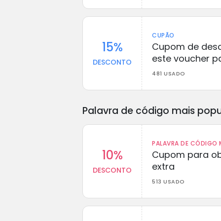
CUPÃO
15%
Cupom de desco
este voucher p
DESCONTO
481 USADO
Palavra de código mais popu
PALAVRA DE CÓDIGO M
10%
Cupom para ob
extra
DESCONTO
513 USADO