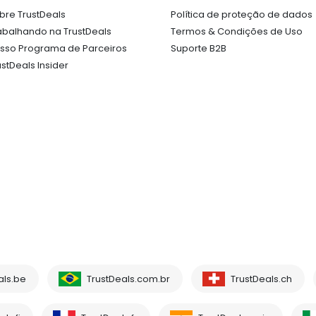
bre TrustDeals
Política de proteção de dados
abalhando na TrustDeals
Termos & Condições de Uso
sso Programa de Parceiros
Suporte B2B
ustDeals Insider
als.be
TrustDeals.com.br
TrustDeals.ch