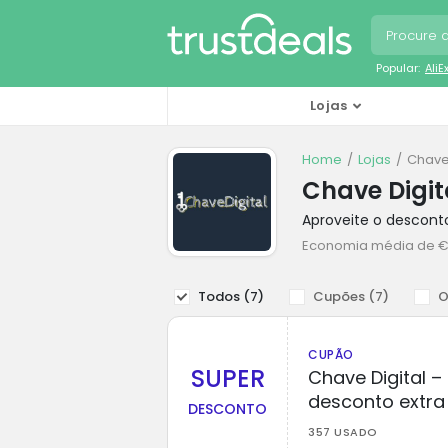
Popular:
Ali
Lojas
Home
Lojas
Chave
Chave Digit
Aproveite o descont
Economia média de €
Todos (
7
)
Cupões (
7
)
O
CUPÃO
SUPER
Chave Digital 
desconto extra
DESCONTO
357 USADO