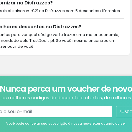
omizar na Disfrazzes?
Deals.pt salvaram €21 na Disfrazzes com 5 descontos diferentes.
lhores descontos na Disfrazzes?
ntos para ver qual código vai te trazer uma maior economia,
omendado pela TrustDeals.pt. Se você mesmo encontrou um
zer ouvir de você.
Nunca perca um voucher de nov
os melhores códigos de desconto e ofertas, de milhares 
SUBS
Você pode cancelar sua subscrição à nossa newsletter quando quiser