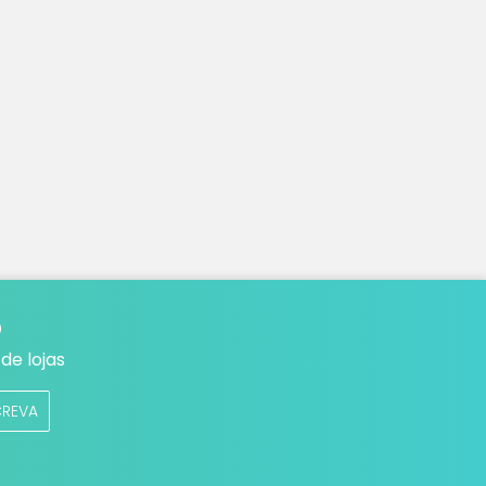
o
de lojas
CREVA