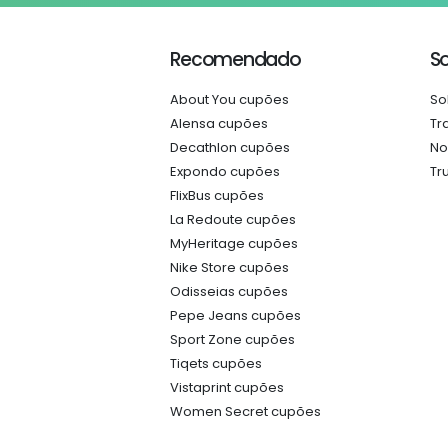
Recomendado
S
About You cupões
So
Alensa cupões
Tr
Decathlon cupões
No
Expondo cupões
Tr
FlixBus cupões
La Redoute cupões
MyHeritage cupões
Nike Store cupões
Odisseias cupões
Pepe Jeans cupões
Sport Zone cupões
Tiqets cupões
Vistaprint cupões
Women Secret cupões