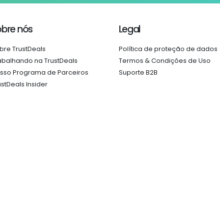
obre nós
Legal
bre TrustDeals
Política de proteção de dados
abalhando na TrustDeals
Termos & Condições de Uso
sso Programa de Parceiros
Suporte B2B
ustDeals Insider