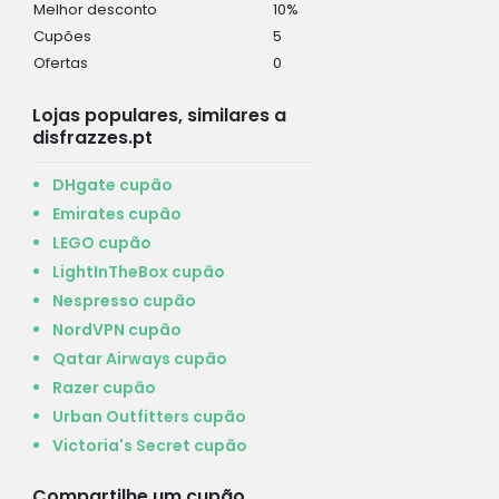
Melhor desconto
10%
Cupões
5
Ofertas
0
Lojas populares, similares a
disfrazzes.pt
DHgate cupão
Emirates cupão
LEGO cupão
LightInTheBox cupão
Nespresso cupão
NordVPN cupão
Qatar Airways cupão
Razer cupão
Urban Outfitters cupão
Victoria's Secret cupão
Compartilhe um cupão