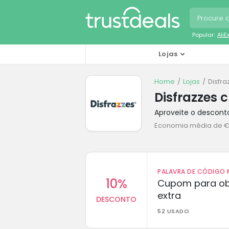
Popular:
Ali
Lojas
Home
Lojas
Disfr
Disfrazzes 
Aproveite o descont
Economia média de €
PALAVRA DE CÓDIGO M
10%
Cupom para ob
extra
DESCONTO
52 USADO