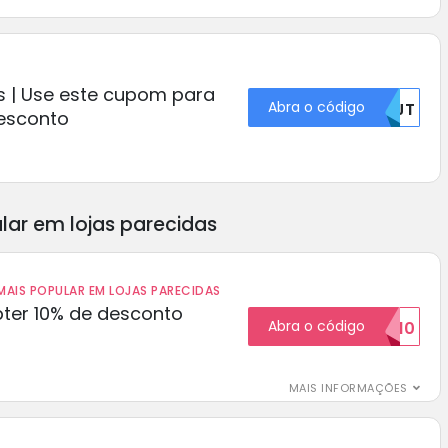
ls | Use este cupom para
Abra o código
NJJT
esconto
lar em lojas parecidas
AIS POPULAR EM LOJAS PARECIDAS
ter 10% de desconto
Abra o código
BOM10
MAIS INFORMAÇÕES