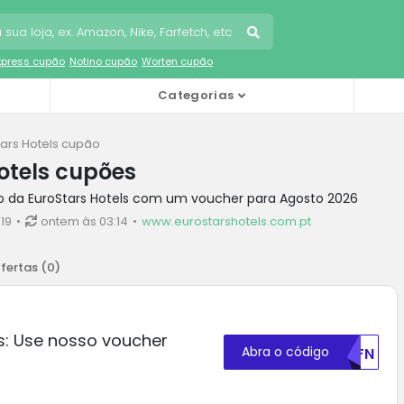
Express cupão
Notino cupão
Worten cupão
Categorias
tars Hotels cupão
otels cupões
o da EuroStars Hotels com um voucher para Agosto 2026
19
ontem às 03:14
www.eurostarshotels.com.pt
fertas (
0
)
s: Use nosso voucher
Abra o código
U0FN