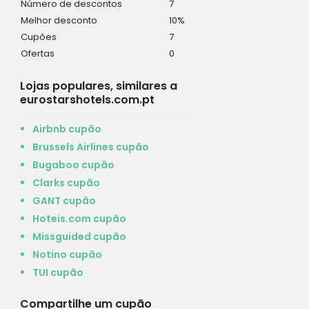
Número de descontos
7
Melhor desconto
10%
Cupões
7
Ofertas
0
Lojas populares, similares a
eurostarshotels.com.pt
Airbnb cupão
Brussels Airlines cupão
Bugaboo cupão
Clarks cupão
GANT cupão
Hoteis.com cupão
Missguided cupão
Notino cupão
TUI cupão
Compartilhe um cupão