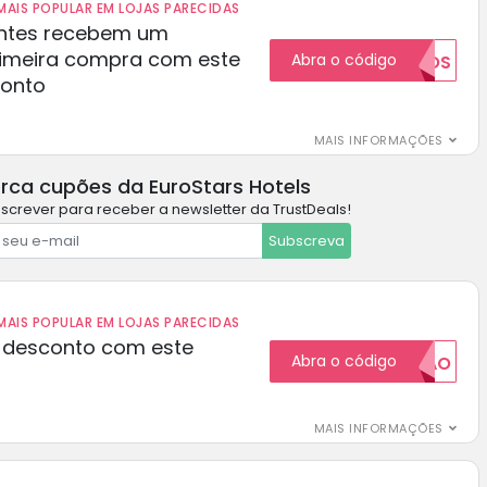
AIS POPULAR EM LOJAS PARECIDAS
ientes recebem um
rimeira compra com este
Abra o código
NOVOS
conto
MAIS INFORMAÇÕES
rca cupões da EuroStars Hotels
screver para receber a newsletter da TrustDeals!
Subscreva
AIS POPULAR EM LOJAS PARECIDAS
 desconto com este
Abra o código
20CUPAO
MAIS INFORMAÇÕES