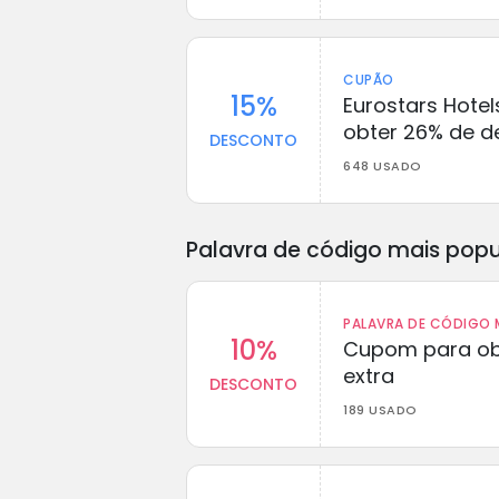
CUPÃO
15%
Eurostars Hote
obter 26% de d
DESCONTO
648 USADO
Palavra de código mais popu
PALAVRA DE CÓDIGO M
10%
Cupom para ob
extra
DESCONTO
189 USADO