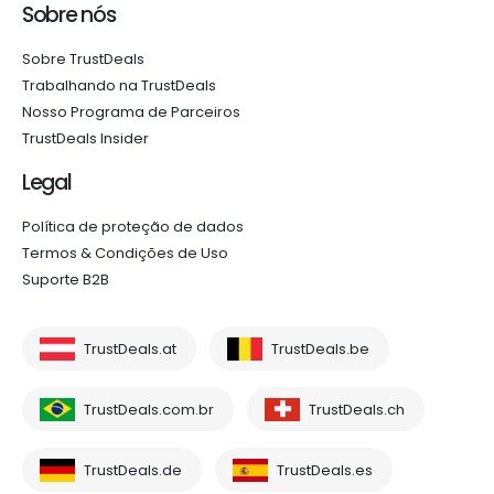
Sobre nós
Sobre TrustDeals
Trabalhando na TrustDeals
Nosso Programa de Parceiros
TrustDeals Insider
Legal
Política de proteção de dados
Termos & Condições de Uso
Suporte B2B
TrustDeals.at
TrustDeals.be
TrustDeals.com.br
TrustDeals.ch
TrustDeals.de
TrustDeals.es