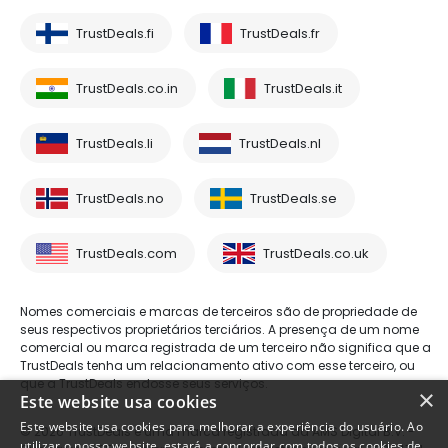
TrustDeals.fi
TrustDeals.fr
TrustDeals.co.in
TrustDeals.it
TrustDeals.li
TrustDeals.nl
TrustDeals.no
TrustDeals.se
TrustDeals.com
TrustDeals.co.uk
Nomes comerciais e marcas de terceiros são de propriedade de
seus respectivos proprietários terciários. A presença de um nome
comercial ou marca registrada de um terceiro não significa que a
TrustDeals tenha um relacionamento ativo com esse terceiro, ou
que a TrustDeals endosse seus serviços.
×
Este website usa cookies
Este website usa cookies para melhorar a experiência do usuário. Ao
© 2026 TrustDeals é uma marca registrada da AMS Digital B.V. -
utilizar o nosso website, estará a concordar com todos os cookies de