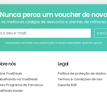
Nunca perca um voucher de nov
os melhores códigos de desconto e ofertas, de milhares 
SUBS
Você pode cancelar sua subscrição à nossa newsletter quando quiser
obre nós
Legal
bre TrustDeals
Política de proteção de dados
abalhando na TrustDeals
Termos & Condições de Uso
sso Programa de Parceiros
Suporte B2B
ustDeals Insider