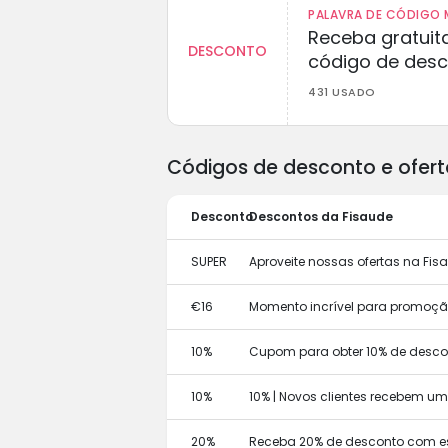
PALAVRA DE CÓDIGO M
Receba gratuit
DESCONTO
código de des
431 USADO
Códigos de desconto e ofert
Desconto
Descontos da Fisaude
SUPER
Aproveite nossas ofertas na Fis
€16
Momento incrível para promoção!
10%
Cupom para obter 10% de descon
10%
10% | Novos clientes recebem u
20%
Receba 20% de desconto com e