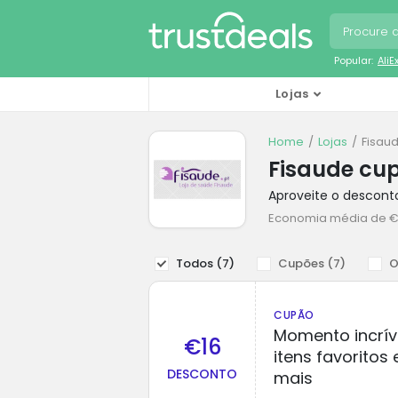
Popular:
Ali
Lojas
Home
Lojas
Fisau
Fisaude cu
Aproveite o descont
Economia média de €
Todos (
7
)
Cupões (
7
)
O
CUPÃO
Momento incrív
€16
itens favoritos
DESCONTO
mais