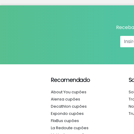
Receba 
Recomendado
S
About You cupões
So
Alensa cupões
Tr
Decathlon cupões
No
Expondo cupões
Tr
FlixBus cupões
La Redoute cupões