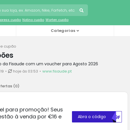
Express cupão
Notino cupão
Worten cupão
Categorias
de cupão
pões
o da Fisaude com um voucher para Agosto 2026
19
hoje às 03:53
www.fisaude.pt
fertas (
0
)
el para promoção! Seus
 estão à venda por €16 e
Abra o código
T09F