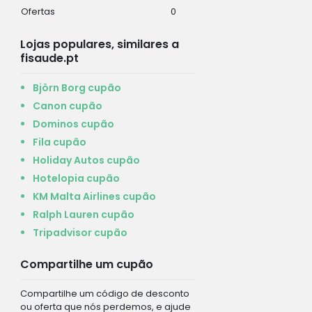
Ofertas
0
Lojas populares, similares a
fisaude.pt
Björn Borg cupão
Canon cupão
Dominos cupão
Fila cupão
Holiday Autos cupão
Hotelopia cupão
KM Malta Airlines cupão
Ralph Lauren cupão
Tripadvisor cupão
Compartilhe um cupão
Compartilhe um código de desconto
ou oferta que nós perdemos, e ajude