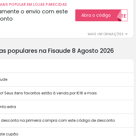
AIS POPULAR EM LOJAS PARECIDAS
amente o envio com este
Abra o código
GRATUITAMENTE
conto
MAIS INFORMAÇÕES
as populares na Fisaude 8 Agosto 2026
aude
 Seus itens favoritos estão à venda por €16 e mais
to extra
m desconto na primeira compra com este código de desconto
ste cupão