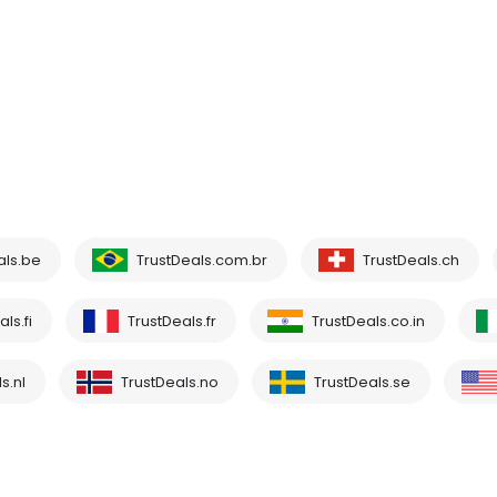
als.be
TrustDeals.com.br
TrustDeals.ch
ls.fi
TrustDeals.fr
TrustDeals.co.in
s.nl
TrustDeals.no
TrustDeals.se