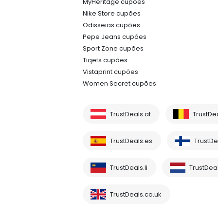
MyHeritage cupões
Nike Store cupões
Odisseias cupões
Pepe Jeans cupões
Sport Zone cupões
Tiqets cupões
Vistaprint cupões
Women Secret cupões
TrustDeals.at
TrustDe
TrustDeals.es
TrustDea
TrustDeals.li
TrustDeal
TrustDeals.co.uk