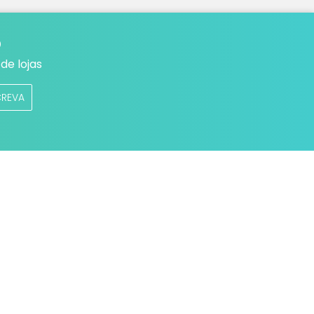
o
de lojas
CREVA