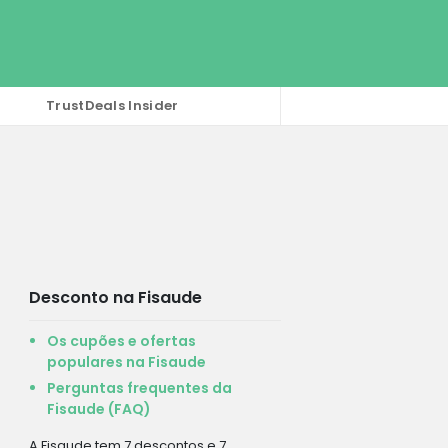
TrustDeals Insider
Desconto na Fisaude
Os cupões e ofertas
populares na Fisaude
Perguntas frequentes da
Fisaude (FAQ)
A Fisaude tem 7 descontos e 7