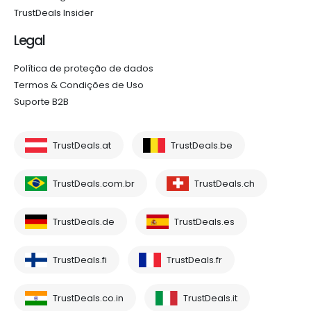
TrustDeals Insider
Legal
Política de proteção de dados
Termos & Condições de Uso
Suporte B2B
TrustDeals.at
TrustDeals.be
TrustDeals.com.br
TrustDeals.ch
TrustDeals.de
TrustDeals.es
TrustDeals.fi
TrustDeals.fr
TrustDeals.co.in
TrustDeals.it