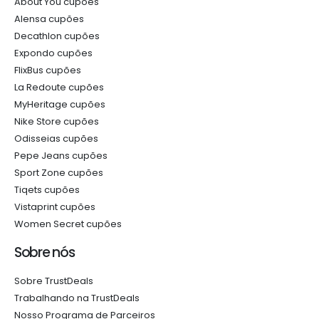
About You cupões
Alensa cupões
Decathlon cupões
Expondo cupões
FlixBus cupões
La Redoute cupões
MyHeritage cupões
Nike Store cupões
Odisseias cupões
Pepe Jeans cupões
Sport Zone cupões
Tiqets cupões
Vistaprint cupões
Women Secret cupões
Sobre nós
Sobre TrustDeals
Trabalhando na TrustDeals
Nosso Programa de Parceiros