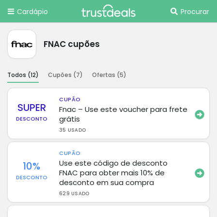
Cardápio
Procurar
FNAC cupões
Todos (
12
)
Cupões (
7
)
Ofertas (
5
)
CUPÃO
SUPER
Fnac – Use este voucher para frete
grátis
DESCONTO
35 USADO
CUPÃO
Use este código de desconto
10%
FNAC para obter mais 10% de
DESCONTO
desconto em sua compra
629 USADO