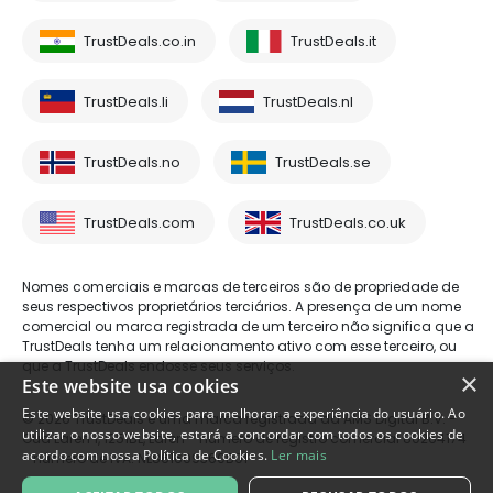
TrustDeals.co.in
TrustDeals.it
TrustDeals.li
TrustDeals.nl
TrustDeals.no
TrustDeals.se
TrustDeals.com
TrustDeals.co.uk
Nomes comerciais e marcas de terceiros são de propriedade de
seus respectivos proprietários terciários. A presença de um nome
comercial ou marca registrada de um terceiro não significa que a
TrustDeals tenha um relacionamento ativo com esse terceiro, ou
que a TrustDeals endosse seus serviços.
×
Este website usa cookies
Este website usa cookies para melhorar a experiência do usuário. Ao
© 2026 TrustDeals é uma marca registrada da AMS Digital B.V. -
utilizar o nosso website, estará a concordar com todos os cookies de
Oud Laren 1, 1251BL, Laren - número de registro comercial 80264174
acordo com nossa Política de Cookies.
Ler mais
- número de IVA: NL861609360B01