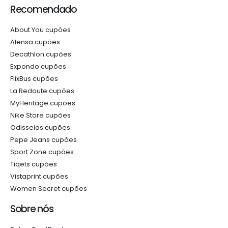
Recomendado
About You cupões
Alensa cupões
Decathlon cupões
Expondo cupões
FlixBus cupões
La Redoute cupões
MyHeritage cupões
Nike Store cupões
Odisseias cupões
Pepe Jeans cupões
Sport Zone cupões
Tiqets cupões
Vistaprint cupões
Women Secret cupões
Sobre nós