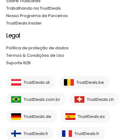
Sobre TrustDeals
Trabalhando na TrustDeals
Nosso Programa de Parceiros
TrustDeals Insider
Legal
Política de proteção de dados
Termos & Condições de Uso
Suporte B2B
TrustDeals.at
TrustDeals.be
TrustDeals.com.br
TrustDeals.ch
TrustDeals.de
TrustDeals.es
TrustDeals.fi
TrustDeals.fr