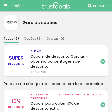
Cardápio
Procurar
Garcias cupões
Todos (
6
)
Cupões (
6
)
Ofertas (
0
)
CUPÃO
Cupom de desconto Garcias –
SUPER
obtenha porcentagem de
DESCONTO
desconto
422 USADO
Palavra de código mais popular em lojas parecidas
PALAVRA DE CÓDIGO MAIS POPULAR EM LOJAS
PARECIDAS
10%
Cupom para obter 10% de
DESCONTO
desconto extra