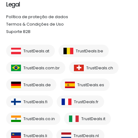
Legal
Política de proteção de dados
Termos & Condições de Uso
Suporte B2B
TrustDeals.at
TrustDeals.be
TrustDeals.com.br
TrustDeals.ch
TrustDeals.de
TrustDeals.es
TrustDeals.fi
TrustDeals.fr
TrustDeals.co.in
TrustDeals.it
TrustDeals.li
TrustDeals.nl