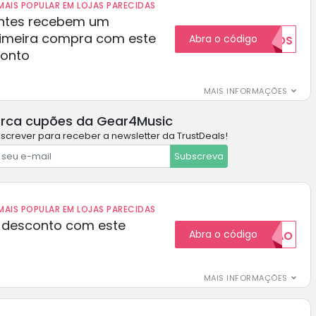
AIS POPULAR EM LOJAS PARECIDAS
ientes recebem um
rimeira compra com este
Abra o código
NOVOS
conto
MAIS INFORMAÇÕES
rca cupões da Gear4Music
screver para receber a newsletter da TrustDeals!
Subscreva
AIS POPULAR EM LOJAS PARECIDAS
 desconto com este
Abra o código
20CUPAO
MAIS INFORMAÇÕES