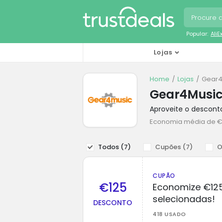
Popular:
Ali
Lojas
Home
Lojas
Gear4
Gear4Music
Aproveite o descon
Economia média de 
Todos (
7
)
Cupões (
7
)
O
CUPÃO
€125
Economize €125
selecionadas!
DESCONTO
418 USADO