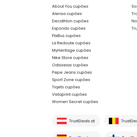
About You cupões
So
Alensa cupões
Tr
Decathlon cupões
No
Expondo cupões
Tr
FlixBus cupões
La Redoute cupões
MyHeritage cupões
Nike Store cupões
Odisseias cupões
Pepe Jeans cupões
Sport Zone cupões
Tiqets cupões
Vistaprint cupões
Women Secret cupões
TrustDeals.at
TrustDe