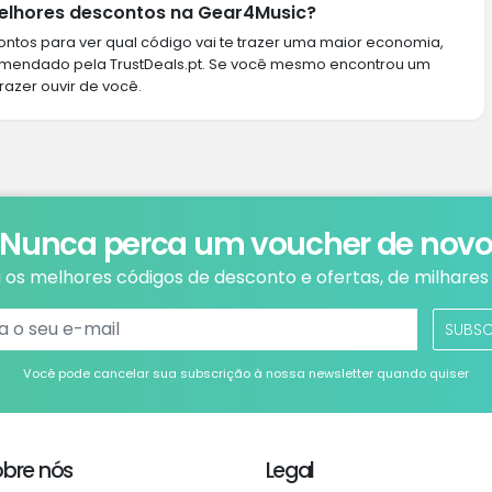
elhores descontos na Gear4Music?
ntos para ver qual código vai te trazer uma maior economia,
omendado pela TrustDeals.pt. Se você mesmo encontrou um
razer ouvir de você.
Nunca perca um voucher de nov
os melhores códigos de desconto e ofertas, de milhares 
SUBS
Você pode cancelar sua subscrição à nossa newsletter quando quiser
obre nós
Legal