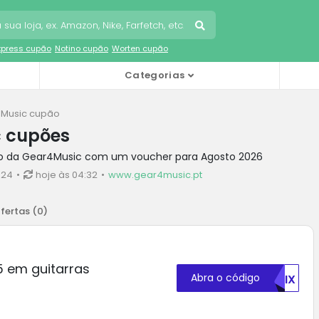
Express cupão
Notino cupão
Worten cupão
Categorias
Music cupão
 cupões
to da Gear4Music com um voucher para Agosto 2026
€24
hoje às 04:32
www.gear4music.pt
fertas (
0
)
 em guitarras
Abra o código
NTIX