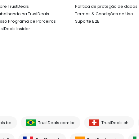
bre TrustDeals
Política de proteção de dados
abalhando na TrustDeals
Termos & Condições de Uso
sso Programa de Parceiros
Suporte B2B
ustDeals Insider
als.be
TrustDeals.com.br
TrustDeals.ch