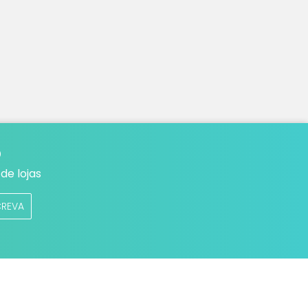
o
de lojas
CREVA