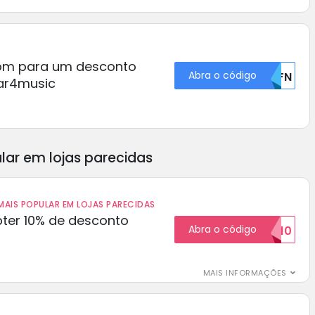
pom para um desconto
Abra o código
U0FN
ar4music
lar em lojas parecidas
AIS POPULAR EM LOJAS PARECIDAS
ter 10% de desconto
Abra o código
BOM10
MAIS INFORMAÇÕES