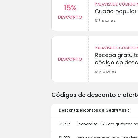
PALAVRA DE CÓDIGO M
15%
Cupão popular 
DESCONTO
316 USADO
PALAVRA DE CÓDIGO M
Receba gratuit
DESCONTO
código de des
505 USADO
Códigos de desconto e ofert
Desconto
Descontos da Gear4Music
SUPER
Economize €125 em guitarras s
SUPER
Insira este cupom para um des