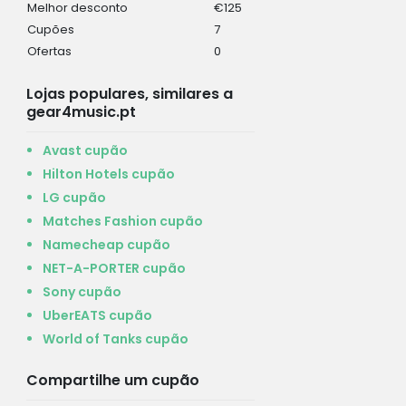
Melhor desconto
€125
Cupões
7
Ofertas
0
Lojas populares, similares a
gear4music.pt
Avast cupão
Hilton Hotels cupão
LG cupão
Matches Fashion cupão
Namecheap cupão
NET-A-PORTER cupão
Sony cupão
UberEATS cupão
World of Tanks cupão
Compartilhe um cupão