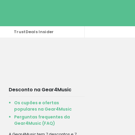
TrustDeals Insider
Desconto na Gear4Music
Os cupões e ofertas
populares na Gear4Music
Perguntas frequentes da
Gear4Music (FAQ)
A Gear4Music tem 7 descontos e 7