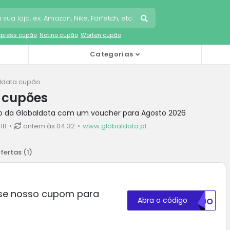
Express cupão
Notino cupão
Worten cupão
Categorias
ldata cupão
 cupões
to da Globaldata com um voucher para Agosto 2026
18
ontem às 04:32
www.globaldata.pt
fertas (
1
)
Use nosso cupom para
Abra o código
C29O