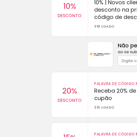
10% | Novos cl
10%
desconto na p
DESCONTO
código de des
318 USADO
Não pe
ao se sub
PALAVRA DE CÓDIGO M
20%
Receba 20% de
cupão
DESCONTO
315 USADO
PALAVRA DE CÓDIGO M