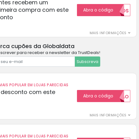
ientes recebem um
rimeira compra com este
Abra o código
NOVOS
conto
MAIS INFORMAÇÕES
rca cupões da Globaldata
screver para receber a newsletter da TrustDeals!
Subscreva
AIS POPULAR EM LOJAS PARECIDAS
 desconto com este
Abra o código
20CUPAO
MAIS INFORMAÇÕES
AIS POPULAR EM LOJAS PARECIDAS