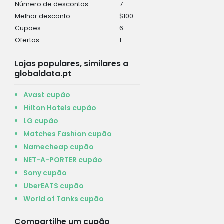
Número de descontos
7
Melhor desconto
$100
Cupões
6
Ofertas
1
Lojas populares, similares a
globaldata.pt
Avast cupão
Hilton Hotels cupão
LG cupão
Matches Fashion cupão
Namecheap cupão
NET-A-PORTER cupão
Sony cupão
UberEATS cupão
World of Tanks cupão
Compartilhe um cupão