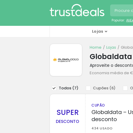
Popular:
Ali
Lojas
Home
Lojas
Globa
Globaldata
Aproveite o descon
Economia média de €
Todos (
7
)
Cupões (
6
)
O
CUPÃO
SUPER
Globaldata – 
desconto
DESCONTO
434 USADO