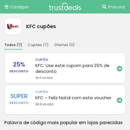
Cardápio
Procurar
KFC cupões
Todos (
7
)
Cupões (
7
)
Ofertas (
0
)
CUPÃO
25%
KFC: Use este cupom para 25% de
desconto
DESCONTO
164 USADO
CUPÃO
SUPER
KFC – Feliz Natal com este voucher
DESCONTO
659 USADO
Palavra de código mais popular em lojas parecidas