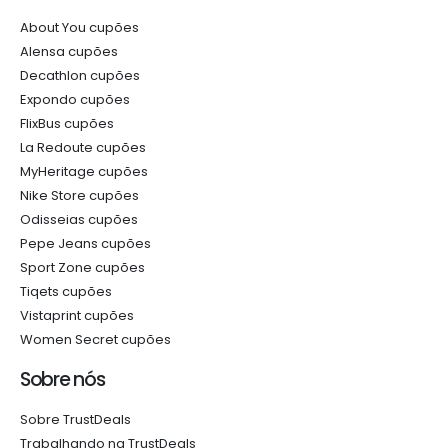
About You cupões
Alensa cupões
Decathlon cupões
Expondo cupões
FlixBus cupões
La Redoute cupões
MyHeritage cupões
Nike Store cupões
Odisseias cupões
Pepe Jeans cupões
Sport Zone cupões
Tiqets cupões
Vistaprint cupões
Women Secret cupões
Sobre nós
Sobre TrustDeals
Trabalhando na TrustDeals