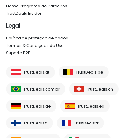
Nosso Programa de Parceiros
TrustDeals Insider
Legal
Política de proteção de dados
Termos & Condições de Uso
Suporte B2B
TrustDeals.at
TrustDeals.be
TrustDeals.com.br
TrustDeals.ch
TrustDeals.de
TrustDeals.es
TrustDeals.fi
TrustDeals.fr