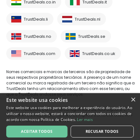
TrustDeals.co.in
TrustDeals.it
TrustDeals.li
TrustDeals.nl
TrustDeals.no
TrustDeals.se
TrustDeals.com
TrustDeals.co.uk
Nomes comerciais e marcas de terceiros são de propriedade de
seus respectivos proprietários terciários. A presença de um nome
comercial ou marca registrada de um terceiro não significa que a
TrustDeals tenha um relacionamento ativo com esse terceiro, ou
que a TrustDeals endosse seus serviços.
×
Este website usa cookies
Este website usa cookies para melhorar a experiência do usuário. Ao
© 2026 TrustDeals é uma marca registrada da AMS Digital B.V. -
utilizar o nosso website, estará a concordar com todos os cookies de
Oud Laren 1, 1251BL, Laren - número de registro comercial 80264174
acordo com nossa Política de Cookies.
Ler mais
- número de IVA: NL861609360B01
ACEITAR TODOS
RECUSAR TODOS