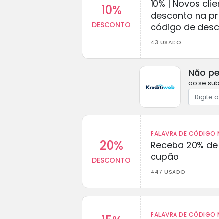
10% | Novos cl
10%
desconto na p
DESCONTO
código de des
43 USADO
Não pe
ao se sub
PALAVRA DE CÓDIGO M
20%
Receba 20% de
cupão
DESCONTO
447 USADO
PALAVRA DE CÓDIGO M