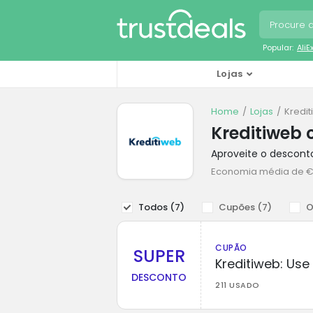
Popular:
Ali
Lojas
Home
Lojas
Kredi
Kreditiweb
Aproveite o descont
Economia média de €
Todos (
7
)
Cupões (
7
)
O
CUPÃO
SUPER
Kreditiweb: Us
DESCONTO
211 USADO