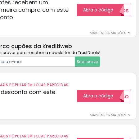
ientes recebem um
rimeira compra com este
Abra o código
NOVOS
conto
MAIS INFORMAÇÕES
rca cupões da Kreditiweb
screver para receber a newsletter da TrustDeals!
Subscreva
AIS POPULAR EM LOJAS PARECIDAS
 desconto com este
Abra o código
20CUPAO
MAIS INFORMAÇÕES
AIS POPULAR EM LOJAS PARECIDAS