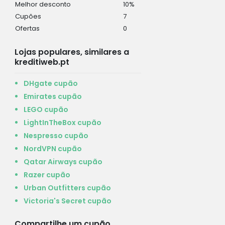
Melhor desconto
10%
Cupões
7
Ofertas
0
Lojas populares, similares a
kreditiweb.pt
DHgate cupão
Emirates cupão
LEGO cupão
LightInTheBox cupão
Nespresso cupão
NordVPN cupão
Qatar Airways cupão
Razer cupão
Urban Outfitters cupão
Victoria's Secret cupão
Compartilhe um cupão