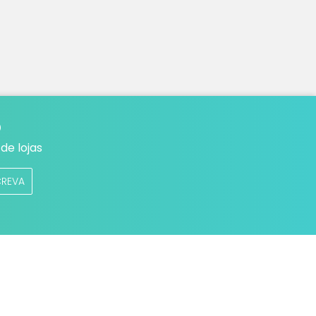
o
de lojas
CREVA