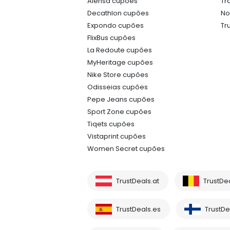
Alensa cupões
Tr
Decathlon cupões
No
Expondo cupões
Tr
FlixBus cupões
La Redoute cupões
MyHeritage cupões
Nike Store cupões
Odisseias cupões
Pepe Jeans cupões
Sport Zone cupões
Tiqets cupões
Vistaprint cupões
Women Secret cupões
TrustDeals.at
TrustDe
TrustDeals.es
TrustDea