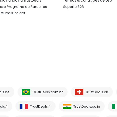
abalhando na TrustDeals
Termos & Condições de Uso
sso Programa de Parceiros
Suporte B2B
ustDeals Insider
als.be
TrustDeals.com.br
TrustDeals.ch
ls.fi
TrustDeals.fr
TrustDeals.co.in