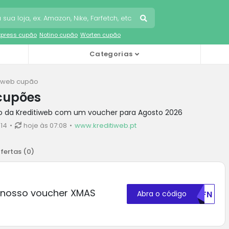
Express cupão
Notino cupão
Worten cupão
Categorias
tiweb cupão
 cupões
o da Kreditiweb com um voucher para Agosto 2026
14
hoje às 07:08
www.kreditiweb.pt
fertas (
0
)
e nosso voucher XMAS
Abra o código
U0FN