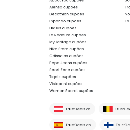
About You cupões
So
Alensa cupões
Tr
Decathlon cupões
No
Expondo cupões
Tr
FlixBus cupões
La Redoute cupões
MyHeritage cupões
Nike Store cupões
Odisseias cupões
Pepe Jeans cupões
Sport Zone cupões
Tiqets cupões
Vistaprint cupões
Women Secret cupões
TrustDeals.at
TrustDe
TrustDeals.es
TrustDea