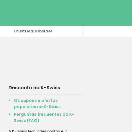
TrustDeals Insider
Desconto na K-Swiss
Os cupões e ofertas
populares na K-Swiss
Perguntas frequentes da K-
Swiss (FAQ)
A K-Swiss tem 7 descontos e 7