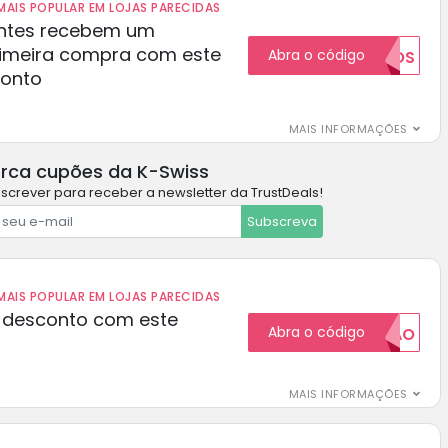
AIS POPULAR EM LOJAS PARECIDAS
ientes recebem um
rimeira compra com este
Abra o código
NOVOS
conto
MAIS INFORMAÇÕES
rca cupões da K-Swiss
screver para receber a newsletter da TrustDeals!
Subscreva
AIS POPULAR EM LOJAS PARECIDAS
 desconto com este
Abra o código
20CUPAO
MAIS INFORMAÇÕES