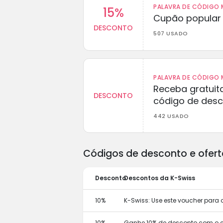
PALAVRA DE CÓDIGO M
15%
Cupão popular 
DESCONTO
507 USADO
PALAVRA DE CÓDIGO M
Receba gratuit
DESCONTO
código de des
442 USADO
Códigos de desconto e ofert
Desconto
Descontos da K-Swiss
10%
K-Swiss: Use este voucher para 
10%
Ganhe 10% de desconto com o 