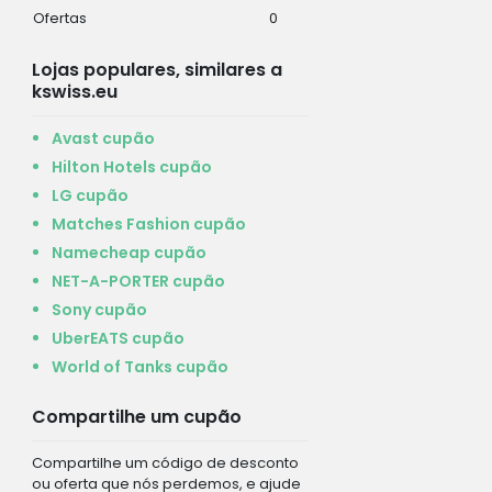
Ofertas
0
Lojas populares, similares a
kswiss.eu
Avast cupão
Hilton Hotels cupão
LG cupão
Matches Fashion cupão
Namecheap cupão
NET-A-PORTER cupão
Sony cupão
UberEATS cupão
World of Tanks cupão
Compartilhe um cupão
Compartilhe um código de desconto
ou oferta que nós perdemos, e ajude