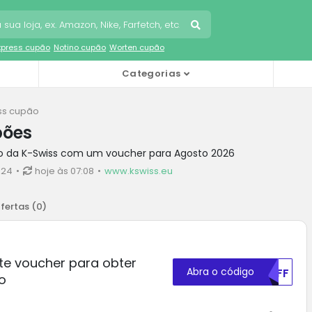
Express cupão
Notino cupão
Worten cupão
Categorias
ss cupão
pões
o da K-Swiss com um voucher para Agosto 2026
€24
hoje às 07:08
www.kswiss.eu
fertas (
0
)
te voucher para obter
Abra o código
MDFF
o