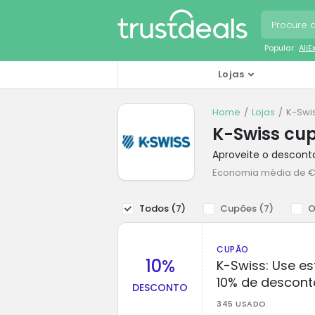
Popular:
Ali
Lojas
Home
Lojas
K-Swi
K-Swiss cu
Aproveite o descont
Economia média de 
Todos (
7
)
Cupões (
7
)
O
CUPÃO
10%
K-Swiss: Use es
10% de descont
DESCONTO
345 USADO