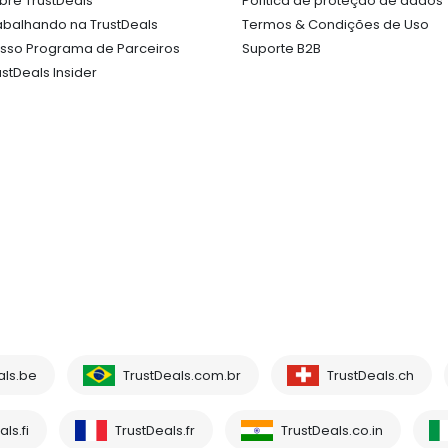
bre TrustDeals
Política de proteção de dados
abalhando na TrustDeals
Termos & Condições de Uso
sso Programa de Parceiros
Suporte B2B
ustDeals Insider
als.be
TrustDeals.com.br
TrustDeals.ch
ls.fi
TrustDeals.fr
TrustDeals.co.in