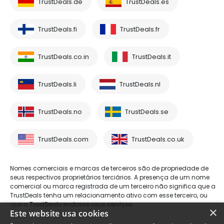
TrustDeals.de
TrustDeals.es
TrustDeals.fi
TrustDeals.fr
TrustDeals.co.in
TrustDeals.it
TrustDeals.li
TrustDeals.nl
TrustDeals.no
TrustDeals.se
TrustDeals.com
TrustDeals.co.uk
Nomes comerciais e marcas de terceiros são de propriedade de
seus respectivos proprietários terciários. A presença de um nome
comercial ou marca registrada de um terceiro não significa que a
TrustDeals tenha um relacionamento ativo com esse terceiro, ou
que a TrustDeals endosse seus serviços.
×
Este website usa cookies