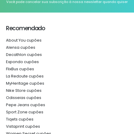
Você pode cancelar sua subscrição à nossa newsletter quando quiser
Recomendado
About You cupões
Alensa cupões
Decathlon cupões
Expondo cupões
FlixBus cupões
La Redoute cupões
MyHeritage cupões
Nike Store cupões
Odisseias cupões
Pepe Jeans cupões
Sport Zone cupões
Tiqets cupões
Vistaprint cupões
Women Secret cupões