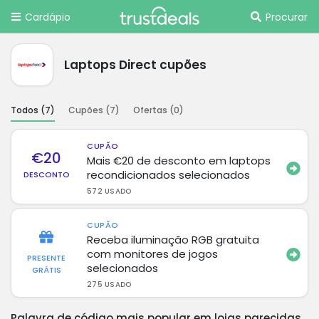
Cardápio
Procurar
Laptops Direct cupões
Todos (
7
)
Cupões (
7
)
Ofertas (
0
)
CUPÃO
€20
Mais €20 de desconto em laptops
recondicionados selecionados
DESCONTO
572 USADO
CUPÃO
Receba iluminação RGB gratuita
com monitores de jogos
PRESENTE
selecionados
GRÁTIS
275 USADO
Palavra de código mais popular em lojas parecidas