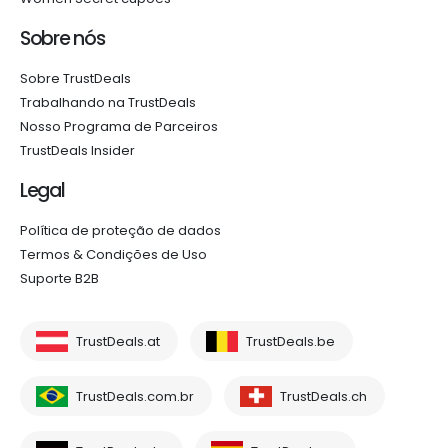
Sobre nós
Sobre TrustDeals
Trabalhando na TrustDeals
Nosso Programa de Parceiros
TrustDeals Insider
Legal
Política de proteção de dados
Termos & Condições de Uso
Suporte B2B
TrustDeals.at
TrustDeals.be
TrustDeals.com.br
TrustDeals.ch