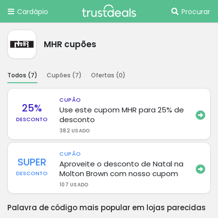
Cardápio
Procurar
MHR cupões
Todos (
7
)
Cupões (
7
)
Ofertas (
0
)
CUPÃO
25%
Use este cupom MHR para 25% de
desconto
DESCONTO
382 USADO
CUPÃO
SUPER
Aproveite o desconto de Natal na
Molton Brown com nosso cupom
DESCONTO
107 USADO
Palavra de código mais popular em lojas parecidas