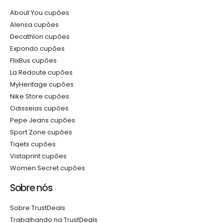
About You cupões
Alensa cupões
Decathlon cupões
Expondo cupões
FlixBus cupões
La Redoute cupões
MyHeritage cupões
Nike Store cupões
Odisseias cupões
Pepe Jeans cupões
Sport Zone cupões
Tiqets cupões
Vistaprint cupões
Women Secret cupões
Sobre nós
Sobre TrustDeals
Trabalhando na TrustDeals