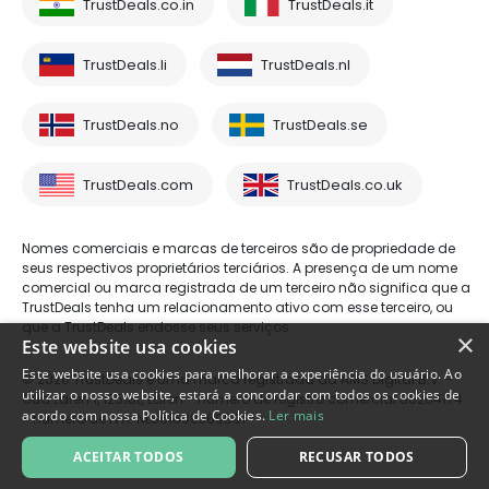
TrustDeals.co.in
TrustDeals.it
TrustDeals.li
TrustDeals.nl
TrustDeals.no
TrustDeals.se
TrustDeals.com
TrustDeals.co.uk
Nomes comerciais e marcas de terceiros são de propriedade de
seus respectivos proprietários terciários. A presença de um nome
comercial ou marca registrada de um terceiro não significa que a
TrustDeals tenha um relacionamento ativo com esse terceiro, ou
que a TrustDeals endosse seus serviços.
×
Este website usa cookies
Este website usa cookies para melhorar a experiência do usuário. Ao
© 2026 TrustDeals é uma marca registrada da AMS Digital B.V. -
utilizar o nosso website, estará a concordar com todos os cookies de
Oud Laren 1, 1251BL, Laren - número de registro comercial 80264174
acordo com nossa Política de Cookies.
Ler mais
- número de IVA: NL861609360B01
ACEITAR TODOS
RECUSAR TODOS