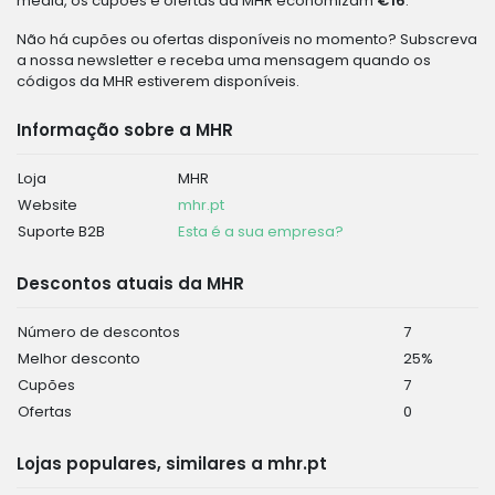
média, os cupões e ofertas da MHR economizam
€16
.
Não há cupões ou ofertas disponíveis no momento? Subscreva
a nossa newsletter e receba uma mensagem quando os
códigos da MHR estiverem disponíveis.
Informação sobre a MHR
Loja
MHR
Website
mhr.pt
Suporte B2B
Esta é a sua empresa?
Descontos atuais da MHR
Número de descontos
7
Melhor desconto
25%
Cupões
7
Ofertas
0
Lojas populares, similares a mhr.pt