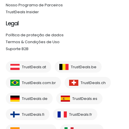
Nosso Programa de Parceiros
TrustDeals Insider
Legal
Política de proteção de dados
Termos & Condições de Uso
Suporte B2B
TrustDeals.at
TrustDeals.be
TrustDeals.com.br
TrustDeals.ch
TrustDeals.de
TrustDeals.es
TrustDeals.fi
TrustDeals.fr