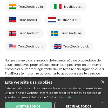
TrustDeals.co.in
TrustDeals.it
TrustDeals.li
TrustDeals.nl
TrustDeals.no
TrustDeals.se
TrustDeals.com
TrustDeals.co.uk
Nomes comerciais e marcas de terceiros são de propriedade de
seus respectivos proprietários terciários. A presença de um nome
comercial ou marca registrada de um terceiro não significa que a
TrustDeals tenha um relacionamento ativo com esse terceiro, ou
que a TrustDeals endosse seus serviços.
×
Este website usa cookies
Este website usa cookies para melhorar a experiência do usuário. Ao
© 2026 TrustDeals é uma marca registrada da AMS Digital B.V. -
utilizar o nosso website, estará a concordar com todos os cookies de
Oud Laren 1, 1251BL, Laren - número de registro comercial 80264174
acordo com nossa Política de Cookies.
Ler mais
- número de IVA: NL861609360B01
ACEITAR TODOS
RECUSAR TODOS