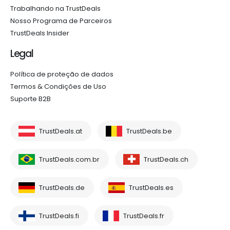
Trabalhando na TrustDeals
Nosso Programa de Parceiros
TrustDeals Insider
Legal
Política de proteção de dados
Termos & Condições de Uso
Suporte B2B
TrustDeals.at
TrustDeals.be
TrustDeals.com.br
TrustDeals.ch
TrustDeals.de
TrustDeals.es
TrustDeals.fi
TrustDeals.fr