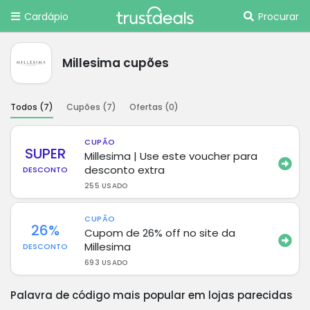
Cardápio
Procurar
Millesima cupões
Todos (
7
)
Cupões (
7
)
Ofertas (
0
)
CUPÃO
SUPER
Millesima | Use este voucher para
desconto extra
DESCONTO
255 USADO
CUPÃO
26%
Cupom de 26% off no site da
Millesima
DESCONTO
693 USADO
Palavra de código mais popular em lojas parecidas