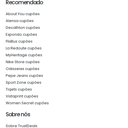
Recomendado
About You cupões
Alensa cupões
Decathlon cupões
Expondo cupões
FlixBus cupões
La Redoute cupões
MyHeritage cupões
Nike Store cupões
Odisseias cupões
Pepe Jeans cupões
Sport Zone cupões
Tiqets cupões
Vistaprint cupões
Women Secret cupões
Sobre nós
Sobre TrustDeals