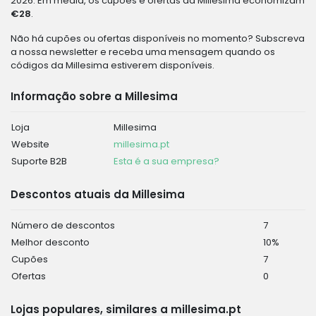
2026. Em média, os cupões e ofertas da Millesima economizam
€28
.
Não há cupões ou ofertas disponíveis no momento? Subscreva
a nossa newsletter e receba uma mensagem quando os
códigos da Millesima estiverem disponíveis.
Informação sobre a Millesima
Loja
Millesima
Website
millesima.pt
Suporte B2B
Esta é a sua empresa?
Descontos atuais da Millesima
Número de descontos
7
Melhor desconto
10%
Cupões
7
Ofertas
0
Lojas populares, similares a millesima.pt