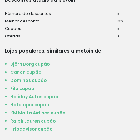
Número de descontos
5
Melhor desconto
10%
Cupões
5
Ofertas
0
Lojas populares, similares a motoin.de
Björn Borg cupão
Canon cupão
Dominos cupão
Fila cupão
Holiday Autos cupão
Hotelopia cupão
KM Malta Airlines cupão
Ralph Lauren cupão
Tripadvisor cupão