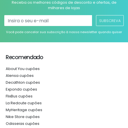
Receba os melhores códigos de desconto e ofertas, de
milhares de lojas
SUBSCREVA
Você pode cancelar sua subscrição à nossa newsletter quando quiser
Recomendado
About You cupões
Alensa cupões
Decathlon cupões
Expondo cupões
FlixBus cupões
La Redoute cupões
MyHeritage cupões
Nike Store cupões
Odisseias cupões