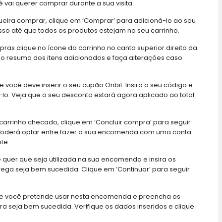
ê vai querer comprar durante a sua visita.
eira comprar, clique em ‘Comprar’ para adicioná-lo ao seu
so até que todos os produtos estejam no seu carrinho.
pras clique no ícone do carrinho no canto superior direito da
ue o resumo dos itens adicionados e faça alterações caso
 você deve inserir o seu cupão Onbit. Insira o seu código e
-lo. Veja que o seu desconto estará agora aplicado ao total
carrinho checado, clique em ‘Concluir compra’ para seguir
poderá optar entre fazer a sua encomenda com uma conta
te.
quer que seja utilizada na sua encomenda e insira os
rega seja bem sucedida. Clique em ‘Continuar’ para seguir
e você pretende usar nesta encomenda e preencha os
ra seja bem sucedida. Verifique os dados inseridos e clique