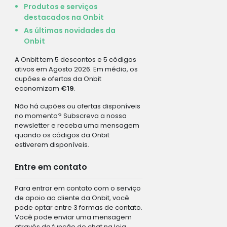
Produtos e serviços
destacados na Onbit
As últimas novidades da
Onbit
A Onbit tem 5 descontos e 5 códigos
ativos em Agosto 2026. Em média, os
cupões e ofertas da Onbit
economizam
€19
.
Não há cupões ou ofertas disponíveis
no momento? Subscreva a nossa
newsletter e receba uma mensagem
quando os códigos da Onbit
estiverem disponíveis.
Entre em contato
Para entrar em contato com o serviço
de apoio ao cliente da Onbit, você
pode optar entre 3 formas de contato.
Você pode enviar uma mensagem
através da função de chat na loja