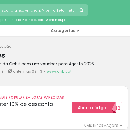
Express cupão
Notino cupão
Worten cupão
Categorias
 cupão
es
to da Onbit com um voucher para Agosto 2026
19
ontem às 09:43
www.onbit.pt
AIS POPULAR EM LOJAS PARECIDAS
ter 10% de desconto
Abra o código
BOM10
MAIS INFORMAÇÕES