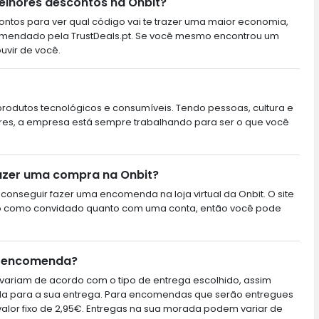
elhores descontos na Onbit?
ntos para ver qual código vai te trazer uma maior economia,
omendado pela TrustDeals.pt. Se você mesmo encontrou um
ouvir de você.
produtos tecnológicos e consumíveis. Tendo pessoas, cultura e
res, a empresa está sempre trabalhando para ser o que você
fazer uma compra na Onbit?
conseguir fazer uma encomenda na loja virtual da Onbit. O site
to como convidado quanto com uma conta, então você pode
a encomenda?
variam de acordo com o tipo de entrega escolhido, assim
ada para a sua entrega. Para encomendas que serão entregues
alor fixo de 2,95€. Entregas na sua morada podem variar de