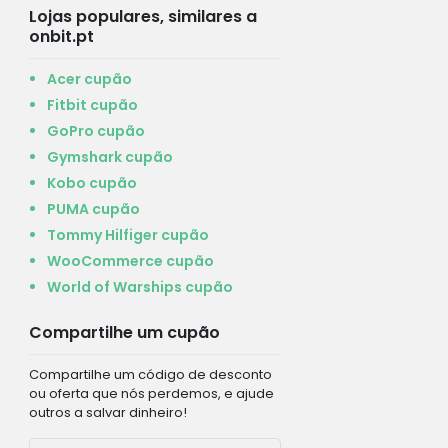
Lojas populares, similares a
onbit.pt
Acer cupão
Fitbit cupão
GoPro cupão
Gymshark cupão
Kobo cupão
PUMA cupão
Tommy Hilfiger cupão
WooCommerce cupão
World of Warships cupão
Compartilhe um cupão
Compartilhe um código de desconto
ou oferta que nós perdemos, e ajude
outros a salvar dinheiro!