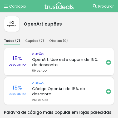
Cardápio
Procurar
OpenArt cupões
Todos (
7
)
Cupões (
7
)
Ofertas (
0
)
CUPÃO
15%
OpenArt: Use este cupom de 15%
de desconto
DESCONTO
59 USADO
CUPÃO
15%
Código OpenArt de 15% de
desconto
DESCONTO
261 USADO
Palavra de código mais popular em lojas parecidas