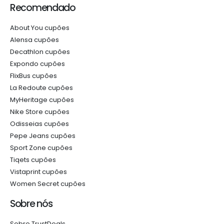
Recomendado
About You cupões
Alensa cupões
Decathlon cupões
Expondo cupões
FlixBus cupões
La Redoute cupões
MyHeritage cupões
Nike Store cupões
Odisseias cupões
Pepe Jeans cupões
Sport Zone cupões
Tiqets cupões
Vistaprint cupões
Women Secret cupões
Sobre nós
Sobre TrustDeals