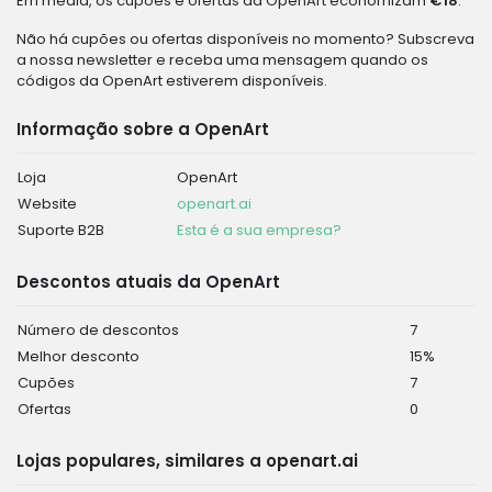
Em média, os cupões e ofertas da OpenArt economizam
€18
.
Não há cupões ou ofertas disponíveis no momento? Subscreva
a nossa newsletter e receba uma mensagem quando os
códigos da OpenArt estiverem disponíveis.
Informação sobre a OpenArt
Loja
OpenArt
Website
openart.ai
Suporte B2B
Esta é a sua empresa?
Descontos atuais da OpenArt
Número de descontos
7
Melhor desconto
15%
Cupões
7
Ofertas
0
Lojas populares, similares a openart.ai