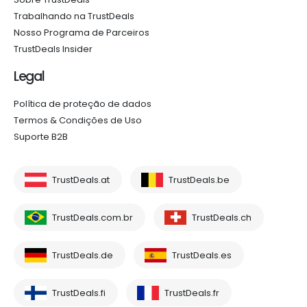
Trabalhando na TrustDeals
Nosso Programa de Parceiros
TrustDeals Insider
Legal
Política de proteção de dados
Termos & Condições de Uso
Suporte B2B
TrustDeals.at
TrustDeals.be
TrustDeals.com.br
TrustDeals.ch
TrustDeals.de
TrustDeals.es
TrustDeals.fi
TrustDeals.fr