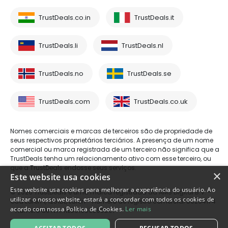
TrustDeals.co.in
TrustDeals.it
TrustDeals.li
TrustDeals.nl
TrustDeals.no
TrustDeals.se
TrustDeals.com
TrustDeals.co.uk
Nomes comerciais e marcas de terceiros são de propriedade de
seus respectivos proprietários terciários. A presença de um nome
comercial ou marca registrada de um terceiro não significa que a
TrustDeals tenha um relacionamento ativo com esse terceiro, ou
que a TrustDeals endosse seus serviços.
×
Este website usa cookies
Este website usa cookies para melhorar a experiência do usuário. Ao
© 2026 TrustDeals é uma marca registrada da AMS Digital B.V. -
utilizar o nosso website, estará a concordar com todos os cookies de
Oud Laren 1, 1251BL, Laren - número de registro comercial 80264174
acordo com nossa Política de Cookies.
Ler mais
- número de IVA: NL861609360B01