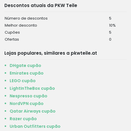
Descontos atuais da PKW Teile
Número de descontos
5
Melhor desconto
10%
Cupões
5
Ofertas
0
Lojas populares, similares a pkwteile.at
DHgate cupão
Emirates cupão
LEGO cupão
LightInTheBox cupão
Nespresso cupão
NordVPN cupão
Qatar Airways cupão
Razer cupão
Urban Outfitters cupão