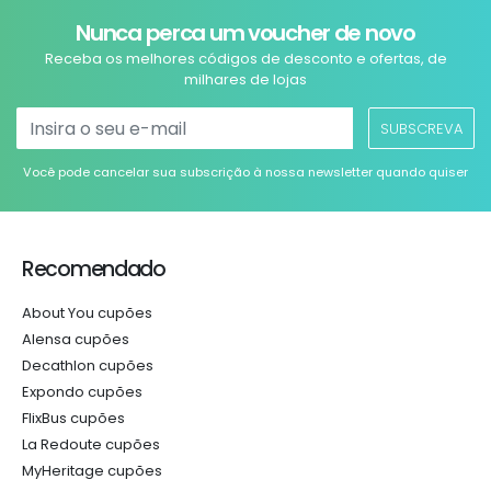
Nunca perca um voucher de novo
Receba os melhores códigos de desconto e ofertas, de
milhares de lojas
SUBSCREVA
Você pode cancelar sua subscrição à nossa newsletter quando quiser
Recomendado
About You cupões
Alensa cupões
Decathlon cupões
Expondo cupões
FlixBus cupões
La Redoute cupões
MyHeritage cupões