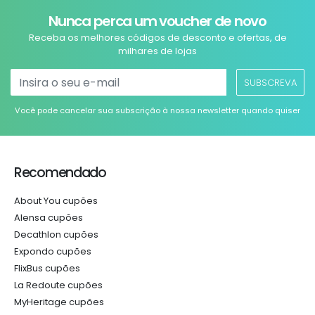
Nunca perca um voucher de novo
Receba os melhores códigos de desconto e ofertas, de
milhares de lojas
SUBSCREVA
Você pode cancelar sua subscrição à nossa newsletter quando quiser
Recomendado
About You cupões
Alensa cupões
Decathlon cupões
Expondo cupões
FlixBus cupões
La Redoute cupões
MyHeritage cupões