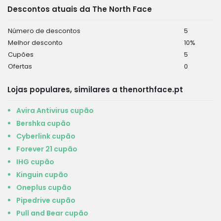
Descontos atuais da The North Face
Número de descontos
5
Melhor desconto
10%
Cupões
5
Ofertas
0
Lojas populares, similares a thenorthface.pt
Avira Antivirus cupão
Bershka cupão
Cyberlink cupão
Forever 21 cupão
IHG cupão
Kinguin cupão
Oneplus cupão
Pipedrive cupão
Pull and Bear cupão