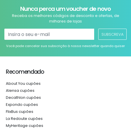
Nunca perca um voucher de novo
Receba os melhores códigos de desconto e ofertas, de
milhares de lojas
SUBSCREVA
Você pode cancelar sua subscrição à nossa newsletter quando quiser
Recomendado
About You cupões
Alensa cupões
Decathlon cupões
Expondo cupões
FlixBus cupões
La Redoute cupões
MyHeritage cupões