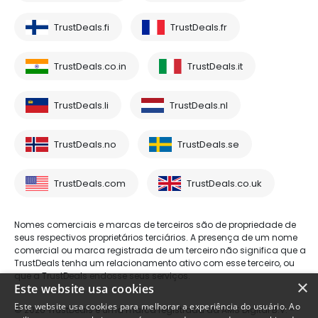
TrustDeals.fi
TrustDeals.fr
TrustDeals.co.in
TrustDeals.it
TrustDeals.li
TrustDeals.nl
TrustDeals.no
TrustDeals.se
TrustDeals.com
TrustDeals.co.uk
Nomes comerciais e marcas de terceiros são de propriedade de
seus respectivos proprietários terciários. A presença de um nome
comercial ou marca registrada de um terceiro não significa que a
TrustDeals tenha um relacionamento ativo com esse terceiro, ou
que a TrustDeals endosse seus serviços.
×
Este website usa cookies
Este website usa cookies para melhorar a experiência do usuário. Ao
© 2026 TrustDeals é uma marca registrada da AMS Digital B.V. -