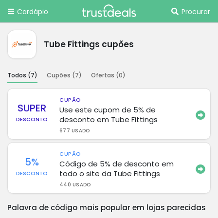
Cardápio
Procurar
Tube Fittings cupões
Todos (
7
)
Cupões (
7
)
Ofertas (
0
)
CUPÃO
SUPER
Use este cupom de 5% de
desconto em Tube Fittings
DESCONTO
677 USADO
CUPÃO
5%
Código de 5% de desconto em
todo o site da Tube Fittings
DESCONTO
440 USADO
Palavra de código mais popular em lojas parecidas