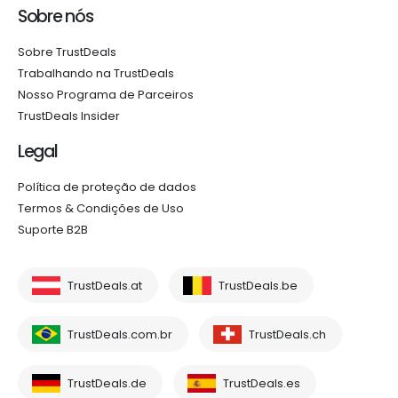
Sobre nós
Sobre TrustDeals
Trabalhando na TrustDeals
Nosso Programa de Parceiros
TrustDeals Insider
Legal
Política de proteção de dados
Termos & Condições de Uso
Suporte B2B
TrustDeals.at
TrustDeals.be
TrustDeals.com.br
TrustDeals.ch
TrustDeals.de
TrustDeals.es