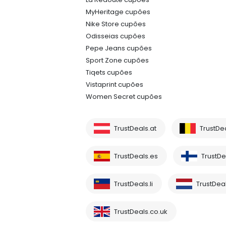
MyHeritage cupões
Nike Store cupões
Odisseias cupões
Pepe Jeans cupões
Sport Zone cupões
Tiqets cupões
Vistaprint cupões
Women Secret cupões
TrustDeals.at
TrustDe
TrustDeals.es
TrustDea
TrustDeals.li
TrustDeal
TrustDeals.co.uk