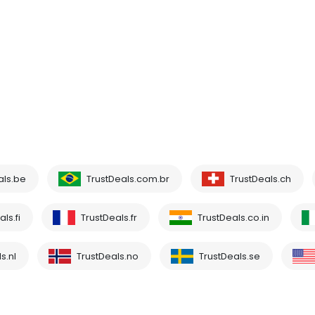
als.be
TrustDeals.com.br
TrustDeals.ch
ls.fi
TrustDeals.fr
TrustDeals.co.in
s.nl
TrustDeals.no
TrustDeals.se