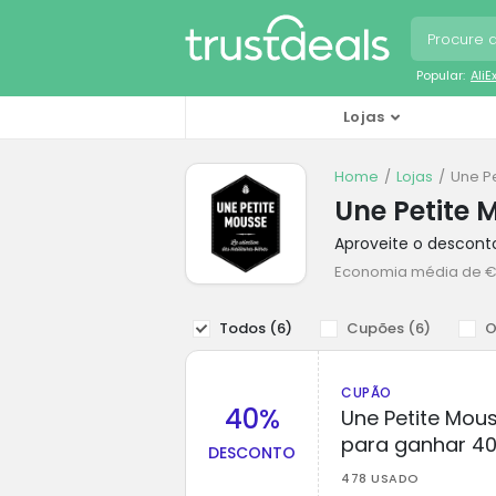
Popular:
Ali
Lojas
Home
Lojas
Une P
Une Petite 
Aproveite o descont
Economia média de €
Todos (
6
)
Cupões (
6
)
O
CUPÃO
40%
Une Petite Mou
para ganhar 4
DESCONTO
478 USADO