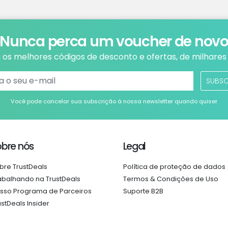
Nunca perca um voucher de nov
os melhores códigos de desconto e ofertas, de milhares 
SUBS
Você pode cancelar sua subscrição à nossa newsletter quando quiser
obre nós
Legal
bre TrustDeals
Política de proteção de dados
abalhando na TrustDeals
Termos & Condições de Uso
sso Programa de Parceiros
Suporte B2B
ustDeals Insider