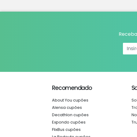
Receba 
Recomendado
S
About You cupões
So
Alensa cupões
Tr
Decathlon cupões
No
Expondo cupões
Tr
FlixBus cupões
La Redoute cupões