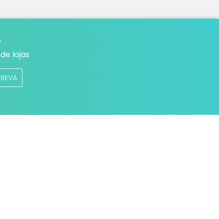
o
de lojas
CREVA