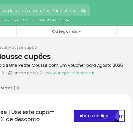
Express cupão
Notino cupão
Worten cupão
Categorias
etite Mousse cupão
Mousse cupões
o da Une Petite Mousse com um voucher para Agosto 2026
16
ontem às 13:37
www.unepetitemousse.fr
fertas (
0
)
sse | Use este cupom
Abra o código
MDRT
0% de desconto