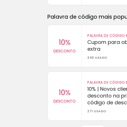
Palavra de código mais popu
PALAVRA DE CÓDIGO M
10%
Cupom para ob
extra
DESCONTO
240 USADO
PALAVRA DE CÓDIGO M
10% | Novos cl
10%
desconto na p
DESCONTO
código de des
271 USADO