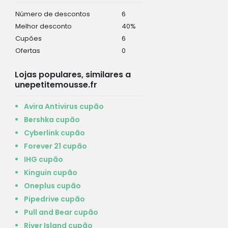
Número de descontos
6
Melhor desconto
40%
Cupões
6
Ofertas
0
Lojas populares, similares a
unepetitemousse.fr
Avira Antivirus cupão
Bershka cupão
Cyberlink cupão
Forever 21 cupão
IHG cupão
Kinguin cupão
Oneplus cupão
Pipedrive cupão
Pull and Bear cupão
River Island cupão