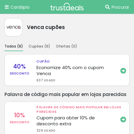
Cardápio
Procurar
Venca cupões
Todos (
6
)
Cupões (
6
)
Ofertas (
0
)
CUPÃO
40%
Economize 40% com o cupom
Venca
DESCONTO
637 USADO
Palavra de código mais popular em lojas parecidas
PALAVRA DE CÓDIGO MAIS POPULAR EM LOJAS
PARECIDAS
10%
Cupom para obter 10% de
DESCONTO
desconto extra
329 USADO