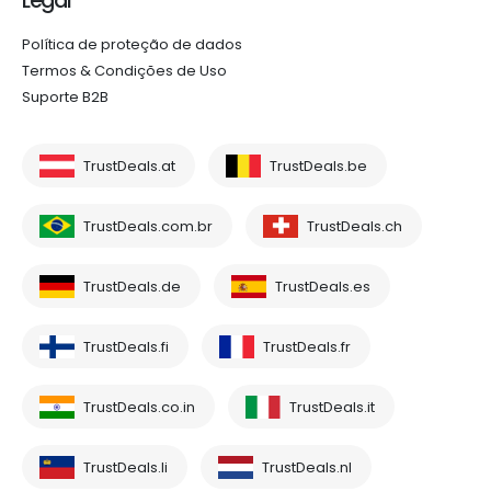
Legal
Política de proteção de dados
Termos & Condições de Uso
Suporte B2B
TrustDeals.at
TrustDeals.be
TrustDeals.com.br
TrustDeals.ch
TrustDeals.de
TrustDeals.es
TrustDeals.fi
TrustDeals.fr
TrustDeals.co.in
TrustDeals.it
TrustDeals.li
TrustDeals.nl