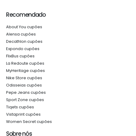
Recomendado
About You cupões
Alensa cupões
Decathlon cupões
Expondo cupões
FlixBus cupões
La Redoute cupões
MyHeritage cupões
Nike Store cupões
Odisseias cupões
Pepe Jeans cupões
Sport Zone cupões
Tiqets cupões
Vistaprint cupões
Women Secret cupões
Sobre nós