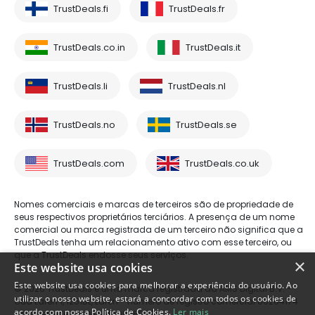
TrustDeals.fi
TrustDeals.fr
TrustDeals.co.in
TrustDeals.it
TrustDeals.li
TrustDeals.nl
TrustDeals.no
TrustDeals.se
TrustDeals.com
TrustDeals.co.uk
Nomes comerciais e marcas de terceiros são de propriedade de
seus respectivos proprietários terciários. A presença de um nome
comercial ou marca registrada de um terceiro não significa que a
TrustDeals tenha um relacionamento ativo com esse terceiro, ou
que a TrustDeals endosse seus serviços.
×
Este website usa cookies
Este website usa cookies para melhorar a experiência do usuário. Ao
© 2026 TrustDeals é uma marca registrada da AMS Digital B.V. -
utilizar o nosso website, estará a concordar com todos os cookies de
Oud Laren 1, 1251BL, Laren - número de registro comercial 80264174
acordo com nossa Política de Cookies.
Ler mais
- número de IVA: NL861609360B01