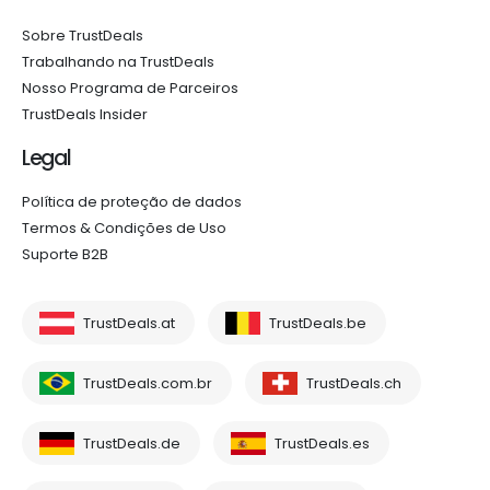
Sobre TrustDeals
Trabalhando na TrustDeals
Nosso Programa de Parceiros
TrustDeals Insider
Legal
Política de proteção de dados
Termos & Condições de Uso
Suporte B2B
TrustDeals.at
TrustDeals.be
TrustDeals.com.br
TrustDeals.ch
TrustDeals.de
TrustDeals.es