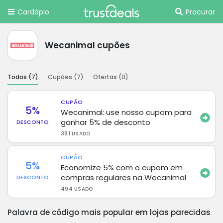
Cardápio
Procurar
Wecanimal cupões
Todos (
7
)
Cupões (
7
)
Ofertas (
0
)
CUPÃO
5%
Wecanimal: use nosso cupom para
ganhar 5% de desconto
DESCONTO
381 USADO
CUPÃO
5%
Economize 5% com o cupom em
compras regulares na Wecanimal
DESCONTO
494 USADO
Palavra de código mais popular em lojas parecidas