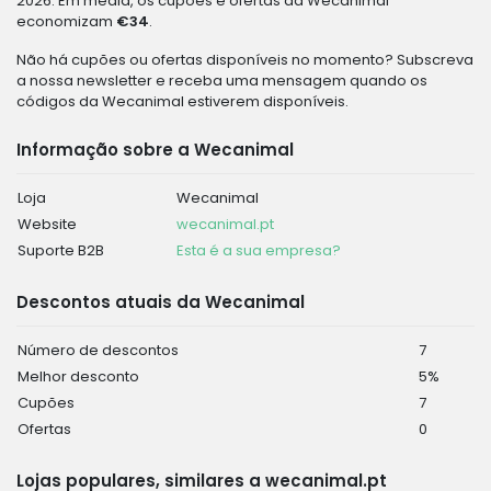
2026. Em média, os cupões e ofertas da Wecanimal
economizam
€34
.
Não há cupões ou ofertas disponíveis no momento? Subscreva
a nossa newsletter e receba uma mensagem quando os
códigos da Wecanimal estiverem disponíveis.
Informação sobre a Wecanimal
Loja
Wecanimal
Website
wecanimal.pt
Suporte B2B
Esta é a sua empresa?
Descontos atuais da Wecanimal
Número de descontos
7
Melhor desconto
5%
Cupões
7
Ofertas
0
Lojas populares, similares a wecanimal.pt