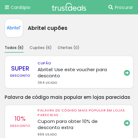
Cardápio
Procurar
Abritel cupões
Todos (
6
)
Cupões (
6
)
Ofertas (
0
)
CUPÃO
SUPER
Abritel: Use este voucher para
desconto
DESCONTO
394 USADO
Palavra de código mais popular em lojas parecidas
PALAVRA DE CÓDIGO MAIS POPULAR EM LOJAS
PARECIDAS
10%
Cupom para obter 10% de
DESCONTO
desconto extra
696 USADO