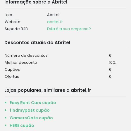
Informação sobre a Abritel
Loja
Abritel
Website
abritel.fr
Suporte B2B
Esta é a sua empresa?
Descontos atuais da Abritel
Número de descontos
6
Melhor desconto
10%
Cupões
6
Ofertas
0
Lojas populares, similares a abritel.fr
Easy Rent Cars cupão
findmypast cupão
GamersGate cupão
HERE cupão