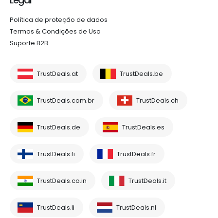
Legal
Política de proteção de dados
Termos & Condições de Uso
Suporte B2B
TrustDeals.at
TrustDeals.be
TrustDeals.com.br
TrustDeals.ch
TrustDeals.de
TrustDeals.es
TrustDeals.fi
TrustDeals.fr
TrustDeals.co.in
TrustDeals.it
TrustDeals.li
TrustDeals.nl