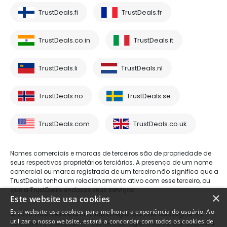
TrustDeals.fi
TrustDeals.fr
TrustDeals.co.in
TrustDeals.it
TrustDeals.li
TrustDeals.nl
TrustDeals.no
TrustDeals.se
TrustDeals.com
TrustDeals.co.uk
Nomes comerciais e marcas de terceiros são de propriedade de
seus respectivos proprietários terciários. A presença de um nome
comercial ou marca registrada de um terceiro não significa que a
TrustDeals tenha um relacionamento ativo com esse terceiro, ou
que a TrustDeals endosse seus serviços.
×
Este website usa cookies
Este website usa cookies para melhorar a experiência do usuário. Ao
© 2026 TrustDeals é uma marca registrada da AMS Digital B.V. -
utilizar o nosso website, estará a concordar com todos os cookies de
Oud Laren 1, 1251BL, Laren - número de registro comercial 80264174