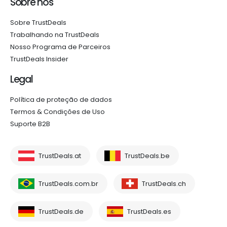
Sobre nós
Sobre TrustDeals
Trabalhando na TrustDeals
Nosso Programa de Parceiros
TrustDeals Insider
Legal
Política de proteção de dados
Termos & Condições de Uso
Suporte B2B
TrustDeals.at
TrustDeals.be
TrustDeals.com.br
TrustDeals.ch
TrustDeals.de
TrustDeals.es