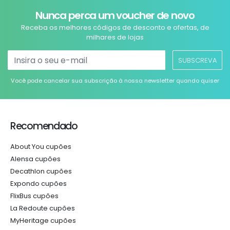
Nunca perca um voucher de novo
Receba os melhores códigos de desconto e ofertas, de
milhares de lojas
SUBSCREVA
Você pode cancelar sua subscrição à nossa newsletter quando quiser
Recomendado
About You cupões
Alensa cupões
Decathlon cupões
Expondo cupões
FlixBus cupões
La Redoute cupões
MyHeritage cupões