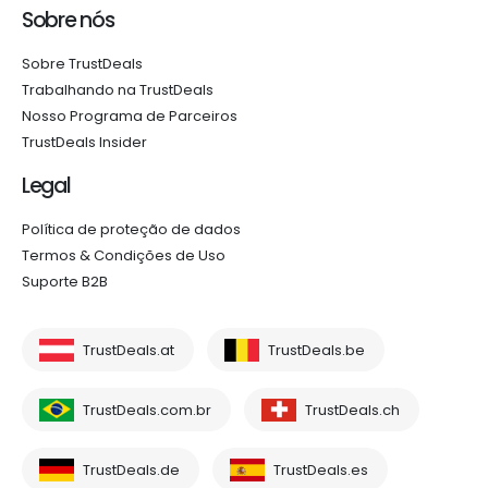
Sobre nós
Sobre TrustDeals
Trabalhando na TrustDeals
Nosso Programa de Parceiros
TrustDeals Insider
Legal
Política de proteção de dados
Termos & Condições de Uso
Suporte B2B
TrustDeals.at
TrustDeals.be
TrustDeals.com.br
TrustDeals.ch
TrustDeals.de
TrustDeals.es