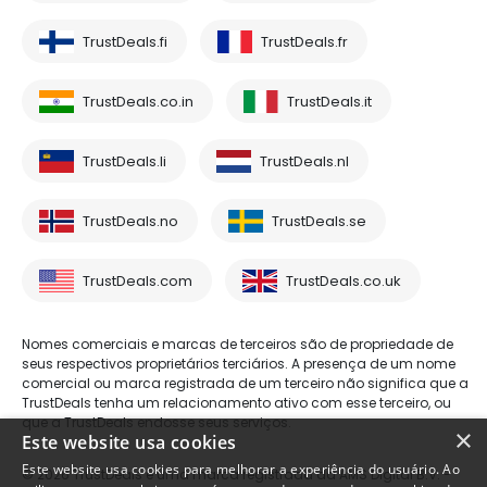
TrustDeals.fi
TrustDeals.fr
TrustDeals.co.in
TrustDeals.it
TrustDeals.li
TrustDeals.nl
TrustDeals.no
TrustDeals.se
TrustDeals.com
TrustDeals.co.uk
Nomes comerciais e marcas de terceiros são de propriedade de
seus respectivos proprietários terciários. A presença de um nome
comercial ou marca registrada de um terceiro não significa que a
TrustDeals tenha um relacionamento ativo com esse terceiro, ou
que a TrustDeals endosse seus serviços.
×
Este website usa cookies
Este website usa cookies para melhorar a experiência do usuário. Ao
© 2026 TrustDeals é uma marca registrada da AMS Digital B.V. -