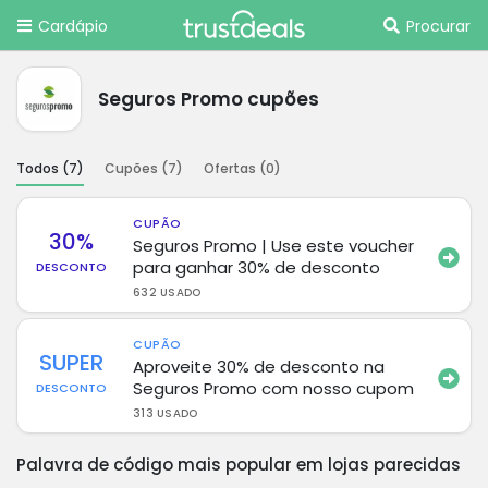
Cardápio
Procurar
Seguros Promo cupões
Todos (
7
)
Cupões (
7
)
Ofertas (
0
)
CUPÃO
30%
Seguros Promo | Use este voucher
para ganhar 30% de desconto
DESCONTO
632 USADO
CUPÃO
SUPER
Aproveite 30% de desconto na
Seguros Promo com nosso cupom
DESCONTO
313 USADO
Palavra de código mais popular em lojas parecidas