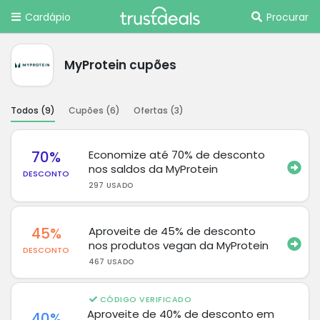
Cardápio
Procurar
MyProtein cupões
Todos (
9
)
Cupões (
6
)
Ofertas (
3
)
70%
Economize até 70% de desconto
nos saldos da MyProtein
DESCONTO
297 USADO
45%
Aproveite de 45% de desconto
nos produtos vegan da MyProtein
DESCONTO
467 USADO
CÓDIGO VERIFICADO
Aproveite de 40% de desconto em
40%