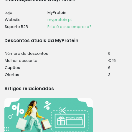
Loja
MyProtein
Website
myprotein.pt
Suporte B2B
Esta é a sua empresa?
Descontos atuais da MyProtein
Número de descontos
9
Melhor desconto
€ 15
Cupões
6
Ofertas
3
Artigos relacionados