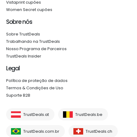
Vistaprint cupões
Women Secret cupões
Sobre nós
Sobre TrustDeals
Trabalhando na TrustDeals
Nosso Programa de Parceiros
TrustDeals Insider
Legal
Política de proteção de dados
Termos & Condições de Uso
Suporte B2B
TrustDeals.at
TrustDeals.be
TrustDeals.com.br
TrustDeals.ch