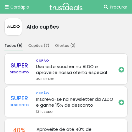
Cardápio
Procurar
Aldo cupões
Todos (
9
)
Cupões (
7
)
Ofertas (
2
)
CUPÃO
SUPER
Use este voucher na ALDO e
aproveite nossa oferta especial
DESCONTO
358 USADO
CUPÃO
SUPER
Inscreva-se na newsletter da ALDO
e ganhe 15% de desconto
DESCONTO
131 USADO
40%
Aproveite de até 40% de