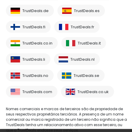
TrustDeals.de
TrustDeals.es
TrustDeals.fi
TrustDeals.fr
TrustDeals.co.in
TrustDeals.it
TrustDeals.li
TrustDeals.nl
TrustDeals.no
TrustDeals.se
TrustDeals.com
TrustDeals.co.uk
Nomes comerciais e marcas de terceiros são de propriedade de
seus respectivos proprietários terciários. A presença de um nome
comercial ou marca registrada de um terceiro não significa que a
TrustDeals tenha um relacionamento ativo com esse terceiro, ou
que a TrustDeals endosse seus serviços.