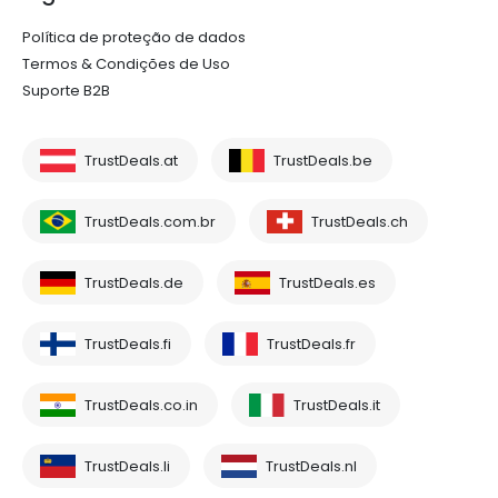
Política de proteção de dados
Termos & Condições de Uso
Suporte B2B
TrustDeals.at
TrustDeals.be
TrustDeals.com.br
TrustDeals.ch
TrustDeals.de
TrustDeals.es
TrustDeals.fi
TrustDeals.fr
TrustDeals.co.in
TrustDeals.it
TrustDeals.li
TrustDeals.nl