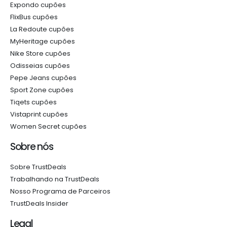
Expondo cupões
FlixBus cupões
La Redoute cupões
MyHeritage cupões
Nike Store cupões
Odisseias cupões
Pepe Jeans cupões
Sport Zone cupões
Tiqets cupões
Vistaprint cupões
Women Secret cupões
Sobre nós
Sobre TrustDeals
Trabalhando na TrustDeals
Nosso Programa de Parceiros
TrustDeals Insider
Legal