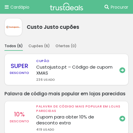
Cardápio
Procurar
Custo Justo cupões
Todos (
6
)
Cupões (
6
)
Ofertas (
0
)
CUPÃO
SUPER
Custojusto.pt – Código de cupom
XMAS
DESCONTO
236 USADO
Palavra de código mais popular em lojas parecidas
PALAVRA DE CÓDIGO MAIS POPULAR EM LOJAS
PARECIDAS
10%
Cupom para obter 10% de
DESCONTO
desconto extra
419 USADO