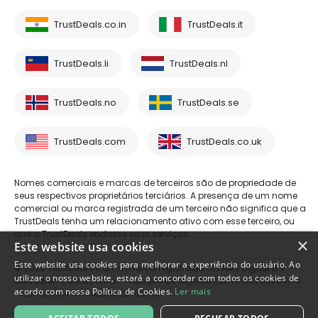
TrustDeals.co.in
TrustDeals.it
TrustDeals.li
TrustDeals.nl
TrustDeals.no
TrustDeals.se
TrustDeals.com
TrustDeals.co.uk
Nomes comerciais e marcas de terceiros são de propriedade de
seus respectivos proprietários terciários. A presença de um nome
comercial ou marca registrada de um terceiro não significa que a
TrustDeals tenha um relacionamento ativo com esse terceiro, ou
que a TrustDeals endosse seus serviços.
×
Este website usa cookies
Este website usa cookies para melhorar a experiência do usuário. Ao
© 2026 TrustDeals é uma marca registrada da AMS Digital B.V. -
utilizar o nosso website, estará a concordar com todos os cookies de
Oud Laren 1, 1251BL, Laren - número de registro comercial 80264174
acordo com nossa Política de Cookies.
Ler mais
- número de IVA: NL861609360B01