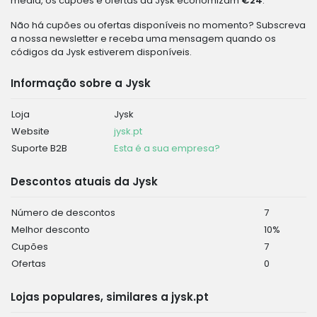
média, os cupões e ofertas da Jysk economizam
€24
.
Não há cupões ou ofertas disponíveis no momento? Subscreva
a nossa newsletter e receba uma mensagem quando os
códigos da Jysk estiverem disponíveis.
Informação sobre a Jysk
Loja
Jysk
Website
jysk.pt
Suporte B2B
Esta é a sua empresa?
Descontos atuais da Jysk
Número de descontos
7
Melhor desconto
10%
Cupões
7
Ofertas
0
Lojas populares, similares a jysk.pt