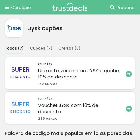
Cardápio
Procurar
Jysk cupões
Todos (
7
)
Cupões (
7
)
Ofertas (
0
)
CUPÃO
SUPER
Use este voucher na JYSK e ganhe
10% de desconto
DESCONTO
132 USADO
CUPÃO
SUPER
Voucher JYSK com 10% de
desconto
DESCONTO
298 USADO
Palavra de código mais popular em lojas parecidas