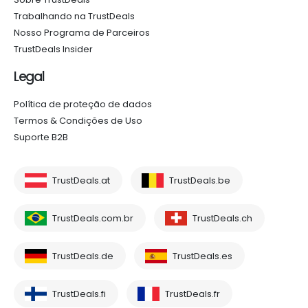
Trabalhando na TrustDeals
Nosso Programa de Parceiros
TrustDeals Insider
Legal
Política de proteção de dados
Termos & Condições de Uso
Suporte B2B
TrustDeals.at
TrustDeals.be
TrustDeals.com.br
TrustDeals.ch
TrustDeals.de
TrustDeals.es
TrustDeals.fi
TrustDeals.fr