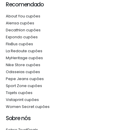
Recomendado
About You cupões
Alensa cupões
Decathlon cupões
Expondo cupões
FlixBus cupões
La Redoute cupões
MyHeritage cupões
Nike Store cupões
Odisseias cupões
Pepe Jeans cupões
Sport Zone cupões
Tiqets cupões
Vistaprint cupões
Women Secret cupões
Sobre nós
Sobre TrustDeals