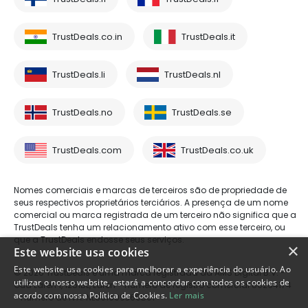
TrustDeals.co.in
TrustDeals.it
TrustDeals.li
TrustDeals.nl
TrustDeals.no
TrustDeals.se
TrustDeals.com
TrustDeals.co.uk
Nomes comerciais e marcas de terceiros são de propriedade de
seus respectivos proprietários terciários. A presença de um nome
comercial ou marca registrada de um terceiro não significa que a
TrustDeals tenha um relacionamento ativo com esse terceiro, ou
que a TrustDeals endosse seus serviços.
×
Este website usa cookies
Este website usa cookies para melhorar a experiência do usuário. Ao
© 2026 TrustDeals é uma marca registrada da AMS Digital B.V. -
utilizar o nosso website, estará a concordar com todos os cookies de
Oud Laren 1, 1251BL, Laren - número de registro comercial 80264174
acordo com nossa Política de Cookies.
Ler mais
- número de IVA: NL861609360B01