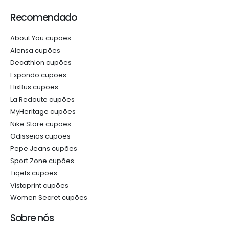
Recomendado
About You cupões
Alensa cupões
Decathlon cupões
Expondo cupões
FlixBus cupões
La Redoute cupões
MyHeritage cupões
Nike Store cupões
Odisseias cupões
Pepe Jeans cupões
Sport Zone cupões
Tiqets cupões
Vistaprint cupões
Women Secret cupões
Sobre nós