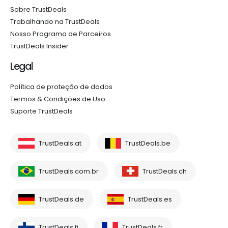
Sobre TrustDeals
Trabalhando na TrustDeals
Nosso Programa de Parceiros
TrustDeals Insider
Legal
Política de proteção de dados
Termos & Condições de Uso
Suporte TrustDeals
TrustDeals.at
TrustDeals.be
TrustDeals.com.br
TrustDeals.ch
TrustDeals.de
TrustDeals.es
TrustDeals.fi
TrustDeals.fr