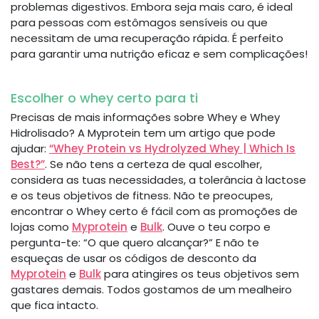
problemas digestivos. Embora seja mais caro, é ideal
para pessoas com estômagos sensíveis ou que
necessitam de uma recuperação rápida. É perfeito
para garantir uma nutrição eficaz e sem complicações!
Escolher o whey certo para ti
Precisas de mais informações sobre Whey e Whey
Hidrolisado? A Myprotein tem um artigo que pode
ajudar:
“Whey Protein vs Hydrolyzed Whey | Which Is
Best?”
. Se não tens a certeza de qual escolher,
considera as tuas necessidades, a tolerância à lactose
e os teus objetivos de fitness. Não te preocupes,
encontrar o Whey certo é fácil com as promoções de
lojas como
Myprotein
e
Bulk
. Ouve o teu corpo e
pergunta-te: “O que quero alcançar?” E não te
esqueças de usar os códigos de desconto da
Myprotein
e
Bulk
para atingires os teus objetivos sem
gastares demais. Todos gostamos de um mealheiro
que fica intacto.