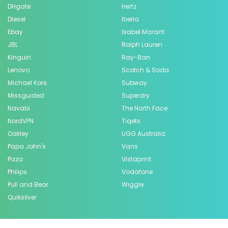
DHgate
Hertz
Diesel
Iberia
Ebay
Isabel Marant
JBL
Ralph Lauren
Kinguin
Ray-Ban
Lenovo
Scotch & Soda
Michael Kors
Subway
Missguided
Superdry
Navabi
The North Face
NordVPN
Tiqets
Oakley
UGG Australia
Papa John's
Vans
Pizza
Vistaprint
Philips
Vodafone
Pull and Bear
Wiggle
Quiksilver