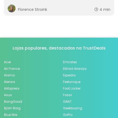
Florence Stroink
4 min
Lojas populares, destacadas na TrustDeals
Acer
Emirates
Air France
Etihad Airways
Alamo
Expedia
Alensa
Feelunique
AliExpress
Foot Locker
Asus
Fossil
BangGood
GANT
Björn Borg
Geekbuying
Blue Nile
GoPro