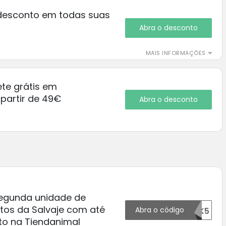
desconto em todas suas
Abra o desconto
MAIS INFORMAÇÕES
ete grátis em
partir de 49€
Abra o desconto
gunda unidade de
tos da Salvaje com até
Abra o código
66948OTK5
o na Tiendanimal