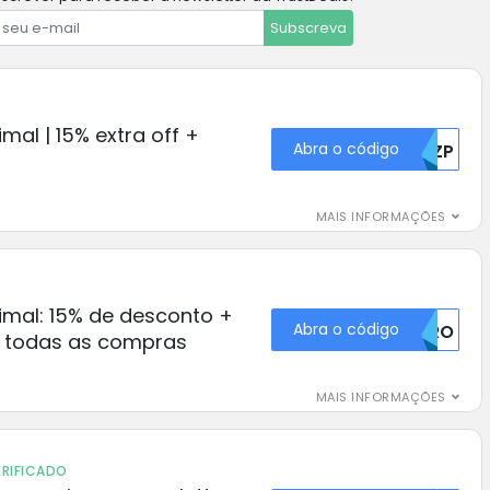
Subscreva
al | 15% extra off +
Abra o código
T1ZP
MAIS INFORMAÇÕES
mal: 15% de desconto +
Abra o código
T0RO
m todas as compras
MAIS INFORMAÇÕES
RIFICADO