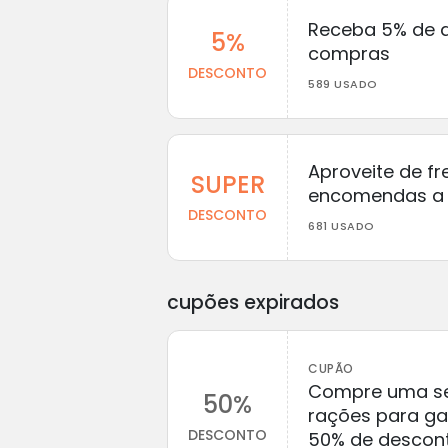
Receba 5% de 
5%
compras
DESCONTO
589 USADO
Aproveite de fr
SUPER
encomendas a 
DESCONTO
681 USADO
cupões expirados
CUPÃO
Compre uma se
50%
rações para ga
DESCONTO
50% de descont