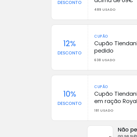
acima de 69€
DESCONTO
489 USADO
CUPÃO
12%
Cupão Tiendani
pedido
DESCONTO
638 USADO
CUPÃO
10%
Cupão Tiendani
em ração Royal
DESCONTO
181 USADO
Não pe
ao se sub