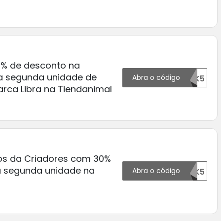
0% de desconto na
 segunda unidade de
Abra o código
66949OTK5
rca Libra na Tiendanimal
os da Criadores com 30%
a segunda unidade na
Abra o código
66950OTK5