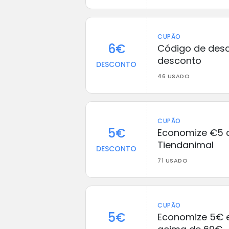
CUPÃO
6€
Código de desc
desconto
DESCONTO
46 USADO
CUPÃO
5€
Economize €5 
Tiendanimal
DESCONTO
71 USADO
CUPÃO
5€
Economize 5€ 