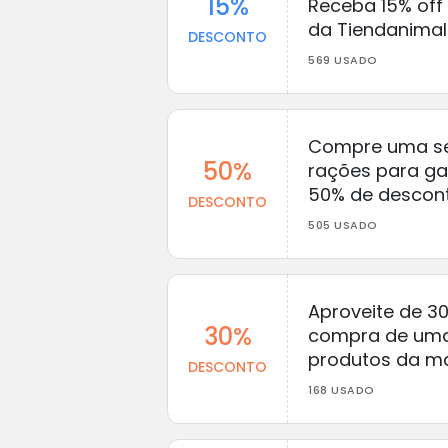
15%
Receba 15% off 
da Tiendanimal
DESCONTO
569 USADO
Compre uma se
50%
rações para ga
50% de descont
DESCONTO
505 USADO
Aproveite de 3
30%
compra de uma
produtos da ma
DESCONTO
168 USADO