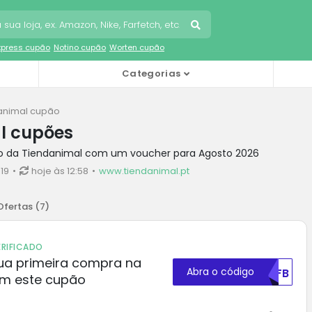
Express cupão
Notino cupão
Worten cupão
Categorias
animal cupão
l cupões
to da Tiendanimal com um voucher para Agosto 2026
19
hoje às 12:58
www.tiendanimal.pt
Ofertas (
7
)
RIFICADO
ua primeira compra na
Abra o código
NTFB
om este cupão