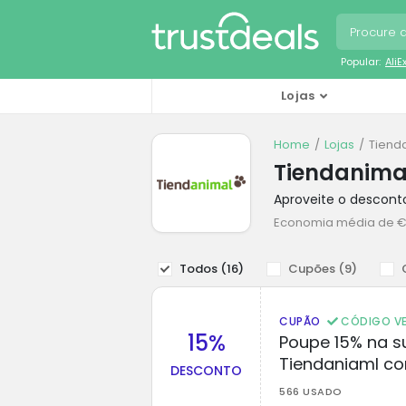
Popular:
Ali
Lojas
Home
Lojas
Tiend
Tiendanima
Aproveite o descon
Economia média de €
Todos (
16
)
Cupões (
9
)
CUPÃO
CÓDIGO VE
15%
Poupe 15% na s
Tiendaniaml c
DESCONTO
566 USADO