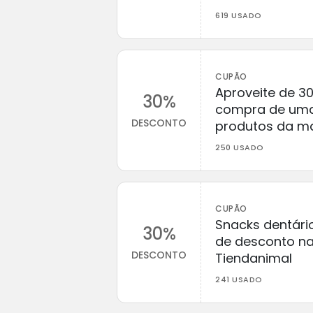
619 USADO
CUPÃO
Aproveite de 3
30%
compra de uma
DESCONTO
produtos da ma
250 USADO
CUPÃO
Snacks dentári
30%
de desconto n
DESCONTO
Tiendanimal
241 USADO