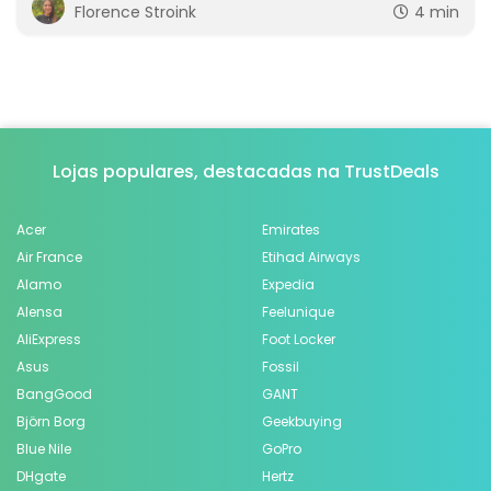
Florence Stroink
4 min
Lojas populares, destacadas na TrustDeals
Acer
Emirates
Air France
Etihad Airways
Alamo
Expedia
Alensa
Feelunique
AliExpress
Foot Locker
Asus
Fossil
BangGood
GANT
Björn Borg
Geekbuying
Blue Nile
GoPro
DHgate
Hertz