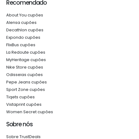
Recomendado
About You cupões
Alensa cupões
Decathlon cupões
Expondo cupões
FlixBus cupões
La Redoute cupões
MyHeritage cupões
Nike Store cupões
Odisseias cupões
Pepe Jeans cupões
Sport Zone cupões
Tiqets cupões
Vistaprint cupões
Women Secret cupões
Sobre nós
Sobre TrustDeals