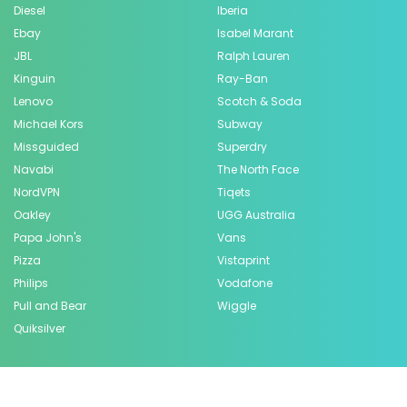
Diesel
Iberia
Ebay
Isabel Marant
JBL
Ralph Lauren
Kinguin
Ray-Ban
Lenovo
Scotch & Soda
Michael Kors
Subway
Missguided
Superdry
Navabi
The North Face
NordVPN
Tiqets
Oakley
UGG Australia
Papa John's
Vans
Pizza
Vistaprint
Philips
Vodafone
Pull and Bear
Wiggle
Quiksilver