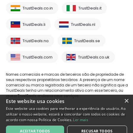
TrustDeals.co.in
TrustDeals.it
TrustDeals.li
TrustDeals.nl
TrustDeals.no
TrustDeals.se
TrustDeals.com
TrustDeals.co.uk
Nomes comerciais e marcas de terceiros são de propriedade de
seus respectivos proprietários terciários. A presença de um nome
comercial ou marca registrada de um terceiro não significa que a
TrustDeals tenha um relacionamento ativo com esse terceiro, ou
que a TrustDeals endosse seus serviços.
×
Este website usa cookies
Este website usa cookies para melhorar a experiência do usuário. Ao
© 2026 TrustDeals é uma marca registrada da AMS Digital B.V. -
utilizar o nosso website, estará a concordar com todos os cookies de
Oud Laren 1, 1251BL, Laren - número de registro comercial 80264174
acordo com nossa Política de Cookies.
Ler mais
- número de IVA: NL861609360B01
ACEITAR TODOS
RECUSAR TODOS