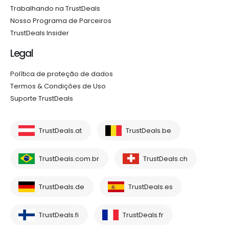
Trabalhando na TrustDeals
Nosso Programa de Parceiros
TrustDeals Insider
Legal
Política de proteção de dados
Termos & Condições de Uso
Suporte TrustDeals
TrustDeals.at
TrustDeals.be
TrustDeals.com.br
TrustDeals.ch
TrustDeals.de
TrustDeals.es
TrustDeals.fi
TrustDeals.fr