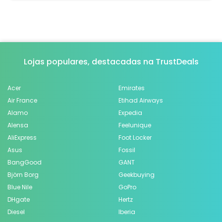
Lojas populares, destacadas na TrustDeals
Acer
Emirates
Air France
Etihad Airways
Alamo
Expedia
Alensa
Feelunique
AliExpress
Foot Locker
Asus
Fossil
BangGood
GANT
Björn Borg
Geekbuying
Blue Nile
GoPro
DHgate
Hertz
Diesel
Iberia