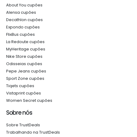
About You cupões
Alensa cupões
Decathlon cupões
Expondo cupões
FlixBus cupões
La Redoute cupões
MyHeritage cupões
Nike Store cupões
Odisseias cupões
Pepe Jeans cupões
Sport Zone cupões
Tiqets cupões
Vistaprint cupões
Women Secret cupões
Sobre nós
Sobre TrustDeals
Trabalhando na TrustDeals