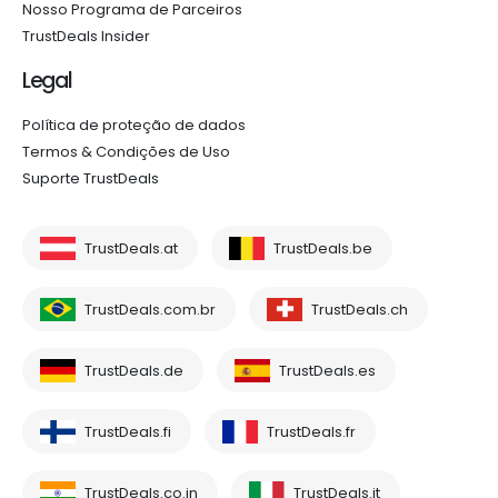
Nosso Programa de Parceiros
TrustDeals Insider
Legal
Política de proteção de dados
Termos & Condições de Uso
Suporte TrustDeals
TrustDeals.at
TrustDeals.be
TrustDeals.com.br
TrustDeals.ch
TrustDeals.de
TrustDeals.es
TrustDeals.fi
TrustDeals.fr
TrustDeals.co.in
TrustDeals.it