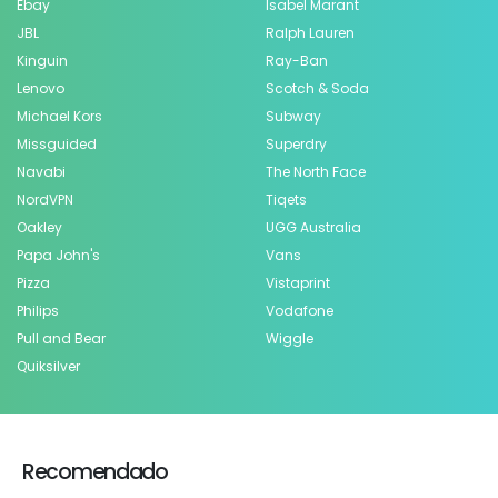
Ebay
Isabel Marant
JBL
Ralph Lauren
Kinguin
Ray-Ban
Lenovo
Scotch & Soda
Michael Kors
Subway
Missguided
Superdry
Navabi
The North Face
NordVPN
Tiqets
Oakley
UGG Australia
Papa John's
Vans
Pizza
Vistaprint
Philips
Vodafone
Pull and Bear
Wiggle
Quiksilver
Recomendado