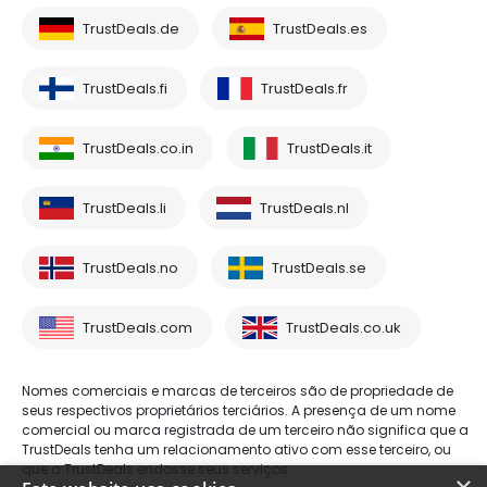
TrustDeals.de
TrustDeals.es
TrustDeals.fi
TrustDeals.fr
TrustDeals.co.in
TrustDeals.it
TrustDeals.li
TrustDeals.nl
TrustDeals.no
TrustDeals.se
TrustDeals.com
TrustDeals.co.uk
Nomes comerciais e marcas de terceiros são de propriedade de
seus respectivos proprietários terciários. A presença de um nome
comercial ou marca registrada de um terceiro não significa que a
TrustDeals tenha um relacionamento ativo com esse terceiro, ou
que a TrustDeals endosse seus serviços.