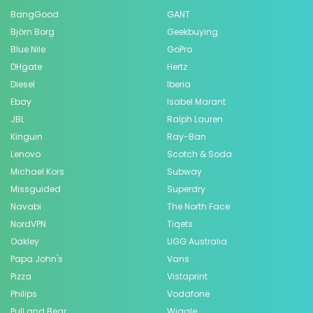
BangGood
GANT
Björn Borg
Geekbuying
Blue Nile
GoPro
DHgate
Hertz
Diesel
Iberia
Ebay
Isabel Marant
JBL
Ralph Lauren
Kinguin
Ray-Ban
Lenovo
Scotch & Soda
Michael Kors
Subway
Missguided
Superdry
Navabi
The North Face
NordVPN
Tiqets
Oakley
UGG Australia
Papa John's
Vans
Pizza
Vistaprint
Philips
Vodafone
Pull and Bear
Wiggle