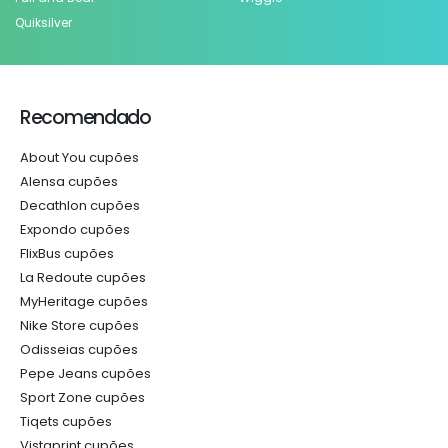
Quiksilver
Recomendado
About You cupões
Alensa cupões
Decathlon cupões
Expondo cupões
FlixBus cupões
La Redoute cupões
MyHeritage cupões
Nike Store cupões
Odisseias cupões
Pepe Jeans cupões
Sport Zone cupões
Tiqets cupões
Vistaprint cupões