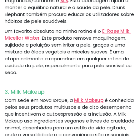
fragrâncias/corantes e
SLS
. Esta abordagem ajuda a
manter o equilíbrio natural e a saúde da pele. Drunk
Elephant também procura educar os utilizadores sobre
hábitos de pele saudáveis.
Um favorito absoluto na minha rotina é o
E-Rase Milki
Micellar Water
. Este produto remove maquilhagem,
sujidade e poluição sem irritar a pele, graças a uma
mistura de óleos vegetais e micelas suaves. É uma
etapa calmante e reparadora em qualquer rotina de
cuidado da pele, especialmente para pele sensível ou
seca.
3. Milk Makeup
Com sede em Nova Iorque, a
Milk Makeup
é conhecida
pelos seus produtos multiusos e de alto desempenho
que incentivam a autoexpressão e a inclusão. A Milk
Makeup usa ingredientes veganos e livres de crueldade
animal, desenhados para um estilo de vida agitado,
onde a versatilidade e a conveniência são essenciais.