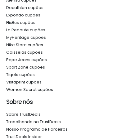
Alensa cupões
Decathlon cupões
Expondo cupões
FlixBus cupões
La Redoute cupões
MyHeritage cupões
Nike Store cupões
Odisseias cupões
Pepe Jeans cupões
Sport Zone cupões
Tiqets cupões
Vistaprint cupões
Women Secret cupões
Sobre nós
Sobre TrustDeals
Trabalhando na TrustDeals
Nosso Programa de Parceiros
TrustDeals Insider