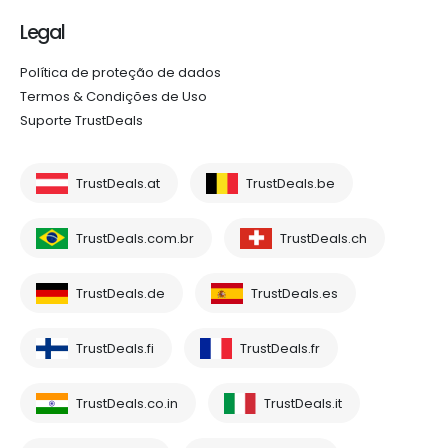
Legal
Política de proteção de dados
Termos & Condições de Uso
Suporte TrustDeals
TrustDeals.at
TrustDeals.be
TrustDeals.com.br
TrustDeals.ch
TrustDeals.de
TrustDeals.es
TrustDeals.fi
TrustDeals.fr
TrustDeals.co.in
TrustDeals.it