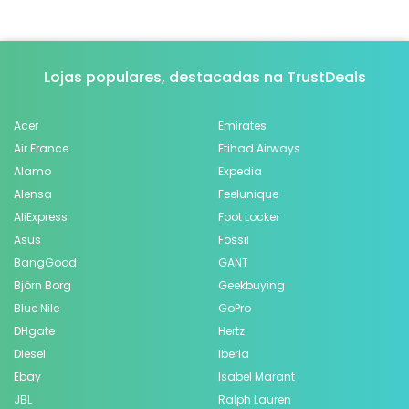
Lojas populares, destacadas na TrustDeals
Acer
Emirates
Air France
Etihad Airways
Alamo
Expedia
Alensa
Feelunique
AliExpress
Foot Locker
Asus
Fossil
BangGood
GANT
Björn Borg
Geekbuying
Blue Nile
GoPro
DHgate
Hertz
Diesel
Iberia
Ebay
Isabel Marant
JBL
Ralph Lauren