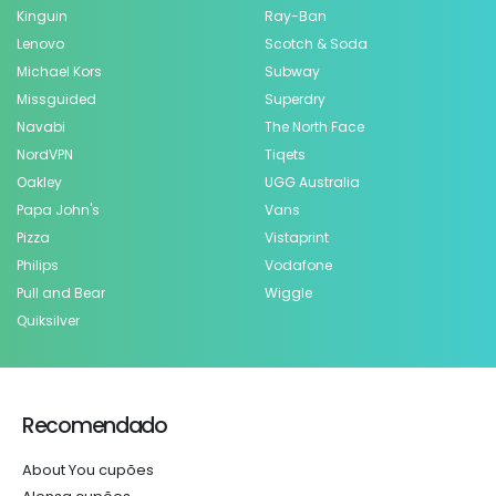
Kinguin
Ray-Ban
Lenovo
Scotch & Soda
Michael Kors
Subway
Missguided
Superdry
Navabi
The North Face
NordVPN
Tiqets
Oakley
UGG Australia
Papa John's
Vans
Pizza
Vistaprint
Philips
Vodafone
Pull and Bear
Wiggle
Quiksilver
Recomendado
About You cupões