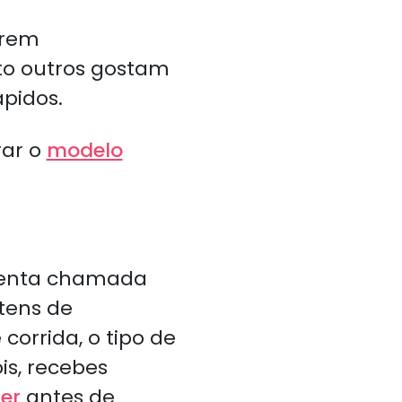
erem
to outros gostam
pidos.
rar o
modelo
amenta chamada
 tens de
orrida, o tipo de
is, recebes
er
antes de