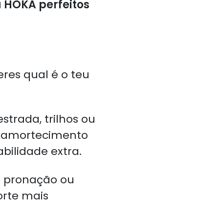
a HOKA perfeitos
eres qual é o teu
trada, trilhos ou
m amortecimento
bilidade extra.
e pronação ou
orte mais