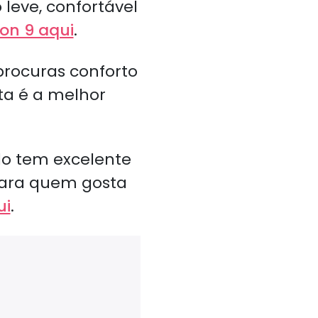
 leve, confortável
ton 9 aqui
.
rocuras conforto
ta é a melhor
lo tem excelente
 para quem gosta
ui
.