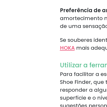
Preferência de 
amortecimento m
de uma sensação 
Se souberes ident
HOKA
mais adequa
Utilizar a fer
Para facilitar a
Shoe Finder, que 
responder a algum
superfície e o ní
sugestões person