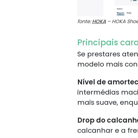
fonte:
HOKA
– HOKA Shoe
Principais car
Se prestares aten
modelo mais confo
Nível de amorte
intermédias mac
mais suave, enqu
Drop do calcanh
calcanhar e a fr