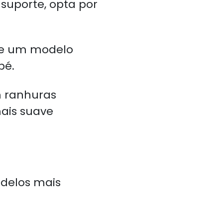
suporte, opta por
he um modelo
pé.
m ranhuras
ais suave
odelos mais