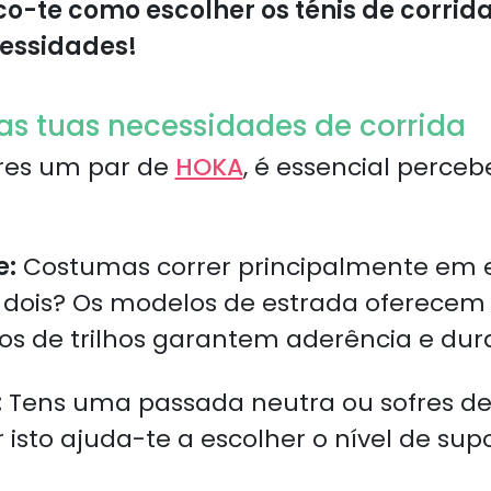
ico-te como escolher os ténis de corrid
cessidades!
s tuas necessidades de corrida
res um par de
HOKA
, é essencial perceb
e:
Costumas correr principalmente em es
 dois? Os modelos de estrada oferece
s de trilhos garantem aderência e dura
:
Tens uma passada neutra ou sofres d
isto ajuda-te a escolher o nível de sup