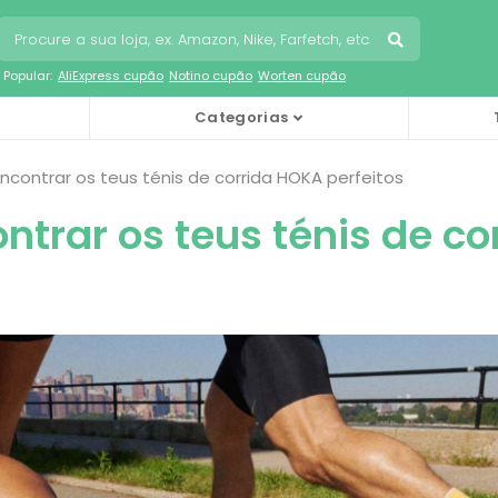
Popular:
AliExpress cupão
Notino cupão
Worten cupão
Categorias
contrar os teus ténis de corrida HOKA perfeitos
trar os teus ténis de co