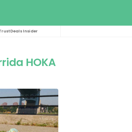
TrustDeals Insider
rrida HOKA