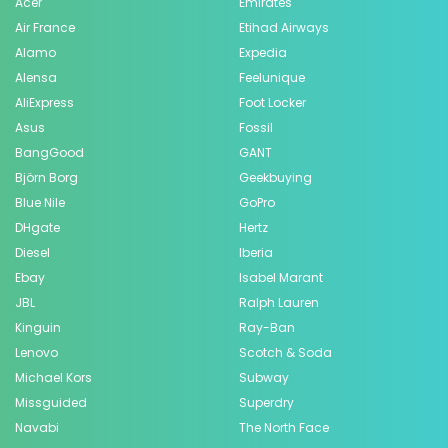
Acer
Emirates
Air France
Etihad Airways
Alamo
Expedia
Alensa
Feelunique
AliExpress
Foot Locker
Asus
Fossil
BangGood
GANT
Björn Borg
Geekbuying
Blue Nile
GoPro
DHgate
Hertz
Diesel
Iberia
Ebay
Isabel Marant
JBL
Ralph Lauren
Kinguin
Ray-Ban
Lenovo
Scotch & Soda
Michael Kors
Subway
Missguided
Superdry
Navabi
The North Face