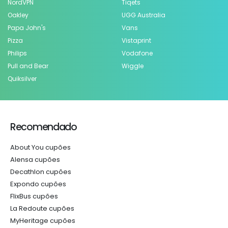
NordVPN
Tiqets
Oakley
UGG Australia
Papa John's
Vans
Pizza
Vistaprint
Philips
Vodafone
Pull and Bear
Wiggle
Quiksilver
Recomendado
About You cupões
Alensa cupões
Decathlon cupões
Expondo cupões
FlixBus cupões
La Redoute cupões
MyHeritage cupões