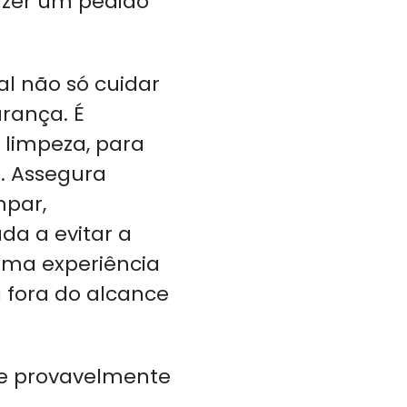
azer um pedido
l não só cuidar
rança. É
 limpeza, para
s. Assegura
mpar,
da a evitar a
uma experiência
 fora do alcance
que provavelmente