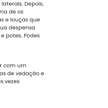
aterais. Depois,
rma de os
as e louças que
tua despensa
 e potes. Podes
ior com um
has de vedação e
as vezes