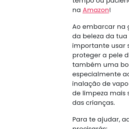
tempo ou paciênc
na
Amazon
!
Ao embarcar na g
da beleza da tua
importante usar 
proteger a pele d
também uma boa v
especialmente ao 
inalação de vapo
de limpeza mais 
das crianças.
Para te ajudar, a
precisarás: