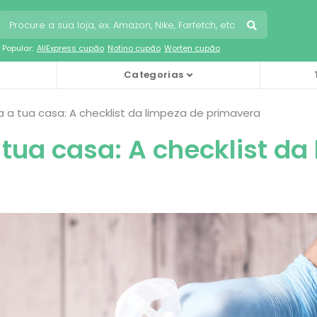
Popular:
AliExpress cupão
Notino cupão
Worten cupão
Categorias
 a tua casa: A checklist da limpeza de primavera
 tua casa: A checklist da