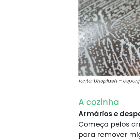
fonte:
Unsplash
– esponj
A cozinha
Armários e desp
Começa pelos armá
para remover mi