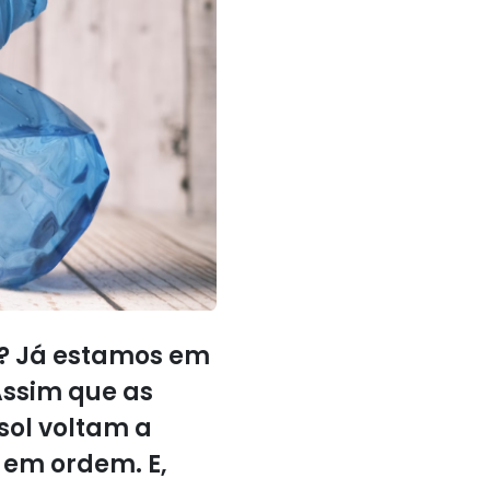
r? Já estamos em
Assim que as
sol voltam a
 em ordem. E,