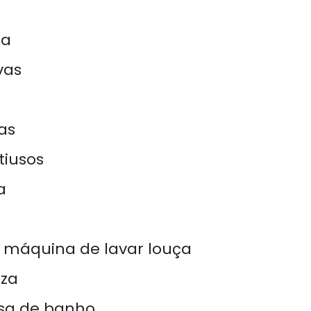
za
vas
as
tiusos
a
a máquina de lavar louça
za
asa de banho