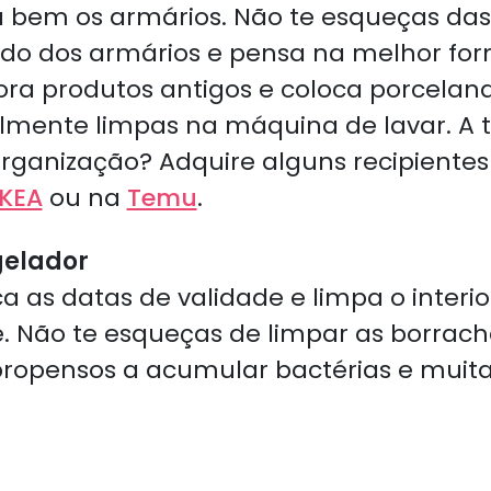
 bem os armários. Não te esqueças das l
údo dos armários e pensa na melhor fo
fora produtos antigos e coloca porcelan
lmente limpas na máquina de lavar. A 
rganização? Adquire alguns recipientes
IKEA
ou na
Temu
.
gelador
fica as datas de validade e limpa o inter
. Não te esqueças de limpar as borrac
s propensos a acumular bactérias e muit