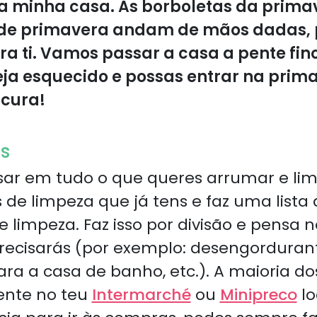
 a minha casa. As borboletas da prim
de primavera andam de mãos dadas, po
ara ti. Vamos passar a casa a pente fin
ja esquecido e possas entrar na pri
scura!
s
r em tudo o que queres arrumar e limp
 de limpeza que já tens e faz uma lista
 limpeza. Faz isso por divisão e pensa 
precisarás (por exemplo: desengordurant
ara a casa de banho, etc.). A maioria d
ente no teu
Intermarché
ou
Minipreco
lo